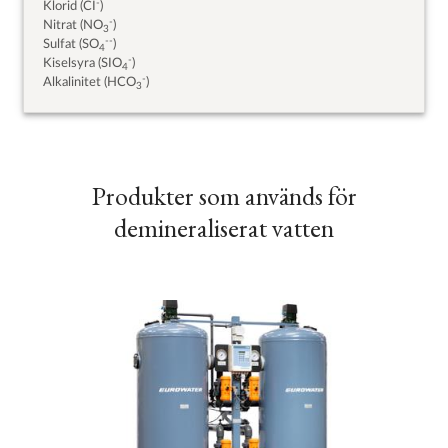
-
Klorid (CI
)
-
Nitrat (NO
)
3
--
Sulfat (SO
)
4
-
Kiselsyra (SIO
)
4
-
Alkalinitet (HCO
)
3
Produkter som används för
demineraliserat vatten