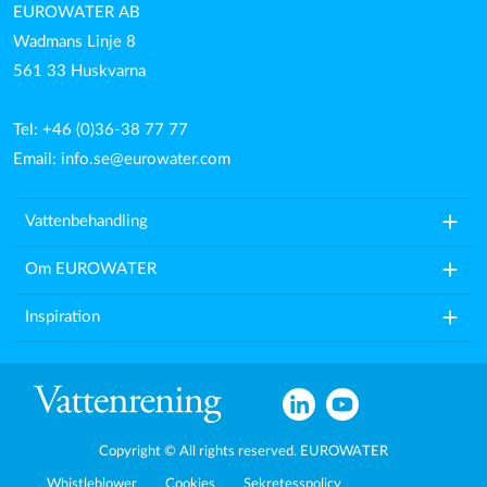
EUROWATER AB
Wadmans Linje 8
561 33 Huskvarna
Tel: +46 (0)36-38 77 77
Email:
info.se@eurowater.com
add
Vattenbehandling
add
Om EUROWATER
add
Inspiration
Copyright © All rights reserved. EUROWATER
Whistleblower
Cookies
Sekretesspolicy