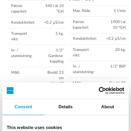
Patron
540 l at 10
Max. flöde:
5 l/min
capacitet:
°GH
Patron
1900 l at
Konduktivitet:
<0.2 μS/cm
kapacitet:
10 °GH
Transport
5 kg.
Konduktivitet:
<0.2 μS/cm
vikt:
Transport
20 kg.
In- /
1/2"
vikt:
utanslutning:
Gardena-
koppling
In- /
1/2" BSP
utanslutning:
Mått:
Bredd: 23
cm
Mått:
Bredd: 30
Höjd: 87
cm
cm
Höjd: 92
cm
Ladda ner
Consent
Details
About
instruktioner
Ladda ner
instruktioner
This website uses cookies