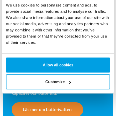
We use cookies to personalise content and ads, to
provide social media features and to analyse our traffic.
We also share information about your use of our site with
our social media, advertising and analytics partners who
may combine it with other information that you’ve
provided to them or that they’ve collected from your use
of their services.
Producera ditt eget batterivatten
Allow all cookies
Batterier på elektriska truckar måste
fyllas regelbundet med vatten. Det är viktigt att
Customize
vattnet demineraliseras för att optimera både
kapacitet och batteritid.
Läs mer om batterivatten