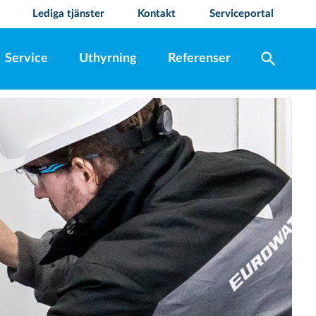
Lediga tjänster
Kontakt
Serviceportal
search
Service
Uthyrning
Referenser