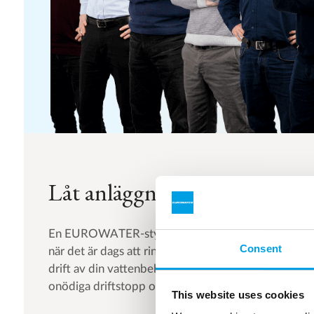
Låt anläggningen vara din ser
En EUROWATER-styrpanel har en integrerad larmf
Consent
när det är dags att ringa förebyggande service. Detta s
drift av din vattenbehandlingsanläggning där du tar
onödiga driftstopp och kostnader.
This website uses cookies