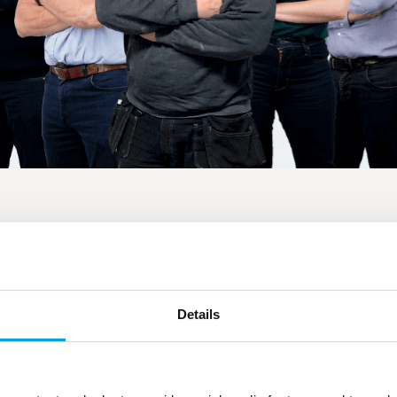
viceassistent
unktion som meddelar dig
Details
äkerställer en tillförlitlig
 kontroll och undviker