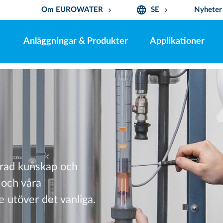
language
Om EUROWATER
SE
Nyheter
keyboard_arrow_down
keyboard_arrow_down
Anläggningar & Produkter
Applikationer
rad kunskap och
 och våra
e utöver det vanliga.