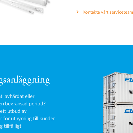
Kontakta vårt serviceteam
gsanläggning
t, avhärdat eller
 en begränsad period?
tt utbud av
 för uthyrning till kunder
illfälligt.