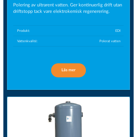
Polering av ultrarent vatten. Ger kontinuerlig drift utan
driftstopp tack vare elektrokemisk regenerering.
Produkt:
EDI
Vattenkvalité:
Polerat vatten
Läs mer