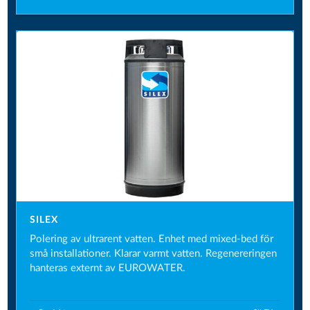
SILEX
Polering av ultrarent vatten. Enhet med mixed-bed för
små installationer. Klarar varmt vatten. Regenereringen
hanteras externt av EUROWATER.