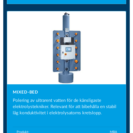
MIXED-BED
Polering av ultrarent vatten för de känsligaste
elektrolystekniker. Relevant för att bibehålla en stabil
låg konduktivitet i elektrolysatorns kretslopp.
Produkt:
MBA