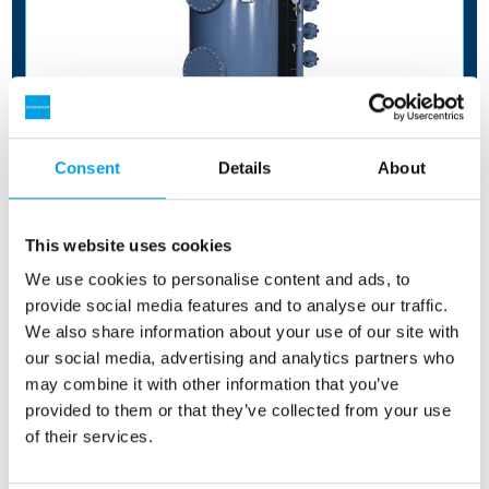
Consent
Details
About
TRYCKFILTER
This website uses cookies
Behandling av grundvatten, havsvatten och
slutfiltrering av avloppsvatten.
We use cookies to personalise content and ads, to
provide social media features and to analyse our traffic.
We also share information about your use of our site with
Produkt:
NS/TF
our social media, advertising and analytics partners who
Vattenkvalité:
Dricksvatten
may combine it with other information that you’ve
provided to them or that they’ve collected from your use
of their services.
Läs mer