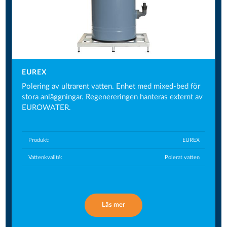
EUREX
Polering av ultrarent vatten. Enhet med mixed-bed för
stora anläggningar. Regenereringen hanteras externt av
EUROWATER.
Produkt:
EUREX
Vattenkvalité:
Polerat vatten
Läs mer