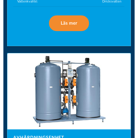
Vattenkvalité:
Dricksvatten
Läs mer
AVHÄRDNINGSENHET