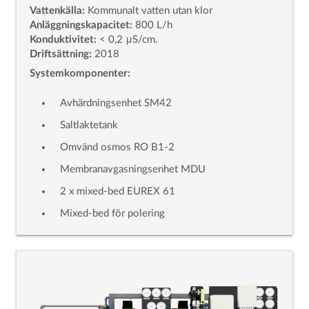
Vattenkälla:
Kommunalt vatten utan klor
Anläggningskapacitet:
800 L/h
Konduktivitet:
< 0,2 μS/cm.
Driftsättning:
2018
Systemkomponenter:
Avhärdningsenhet SM42
Saltlaktetank
Omvänd osmos RO B1-2
Membranavgasningsenhet MDU
2 x mixed-bed EUREX 61
Mixed-bed för polering