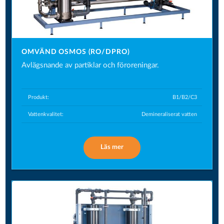
OMVÄND OSMOS (RO/DPRO)
Avlägsnande av partiklar och föroreningar.
Produkt:
B1/B2/C3
Vattenkvalitet:
Demineraliserat vatten
Läs mer