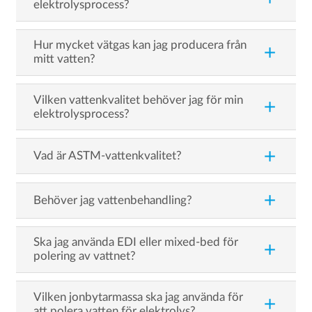
elektrolysprocess?
Hur mycket vätgas kan jag producera från
add
mitt vatten?
Vilken vattenkvalitet behöver jag för min
add
elektrolysprocess?
add
Vad är ASTM-vattenkvalitet?
add
Behöver jag vattenbehandling?
Ska jag använda EDI eller mixed-bed för
add
polering av vattnet?
Vilken jonbytarmassa ska jag använda för
add
att polera vatten för elektrolys?