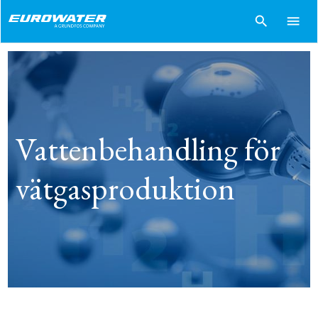
search
menu
Vattenbehandling för
vätgasproduktion