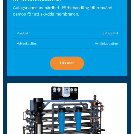
Avlägsnande av hårdhet. Förbehandling till omvänd
osmos för att skydda membranen.
Produkt:
SMP/SMH
Vattenkvalité:
Avhärdat vatten
Läs mer