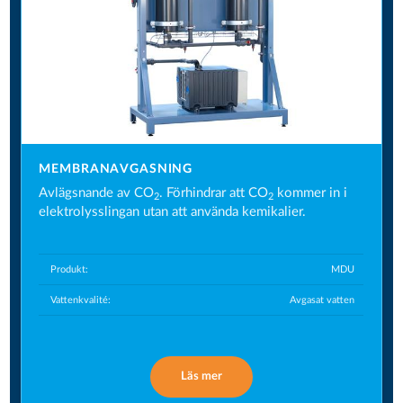
MEMBRANAVGASNING
Avlägsnande av CO
. Förhindrar att CO
kommer in i
2
2
elektrolysslingan utan att använda kemikalier.
Produkt:
MDU
Vattenkvalité:
Avgasat vatten
Läs mer