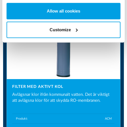
Allow all cookies
Customize
FILTER MED AKTIVT KOL
Avlägsnar klor ifrån kommunalt vatten. Det är viktigt
att avlägsna klor för att skydda RO-membranen.
Produkt:
ACM