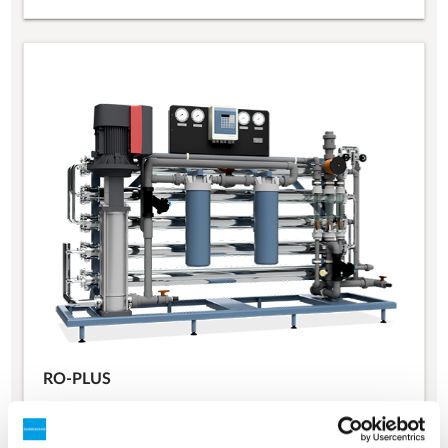
RO-PLUS
RO-PLUS är konstruerad för en vattenåtervinningsgrad
på upp till 90% och samtidigt minskad