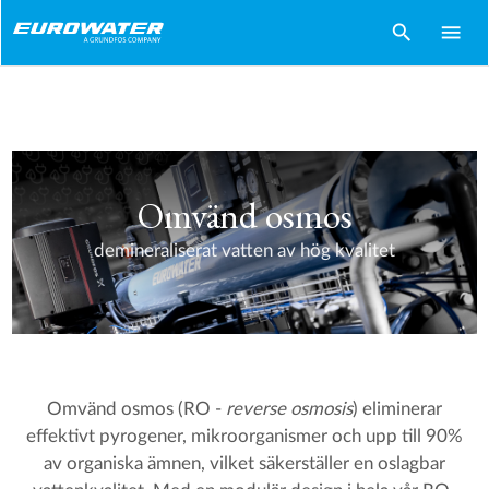
search
menu
Omvänd osmos
demineraliserat vatten av hög kvalitet
Omvänd osmos (RO -
reverse osmosis
) eliminerar
effektivt pyrogener, mikroorganismer och upp till 90%
av organiska ämnen, vilket säkerställer en oslagbar