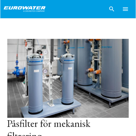
search
menu
Påsfilter för mekanisk
filtrering