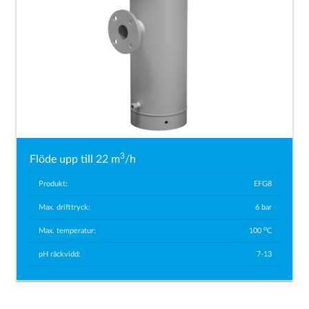
3
Flöde upp till 22 m
/h
Produkt:
EFG8
Max. drifttryck:
6 bar
o
Max. temperatur:
100
C
pH räckvidd:
7-13