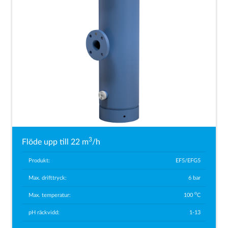
3
Flöde upp till 22 m
/h
Produkt:
EF5/EFG5
Max. drifttryck:
6 bar
o
Max. temperatur:
100
C
pH räckvidd:
1-13