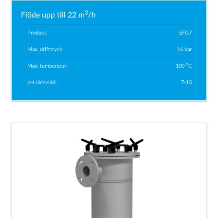
3
Flöde upp till 22 m
/h
Produkt:
EFG7
Max. drifttryck:
16 bar
o
Max. temperatur:
100
C
pH räckvidd:
7-13