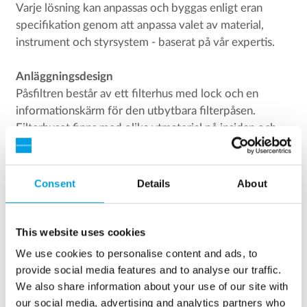
Varje lösning kan anpassas och byggas enligt eran
specifikation genom att anpassa valet av material,
instrument och styrsystem - baserat på vår expertis.
Anläggningsdesign
Påsfiltren består av ett filterhus med lock och en
informationskärm för den utbytbara filterpåsen.
Filterhuset finns med olika ytmaterial på insidan och
utsidan enligt filtreringsuppgiften.
Consent
Details
About
Kontakta ditt lokala försjäljnings- och servicekontor
This website uses cookies
för mer information och begäran om datablad och
We use cookies to personalise content and ads, to
instruktioner.
provide social media features and to analyse our traffic.
We also share information about your use of our site with
our social media, advertising and analytics partners who