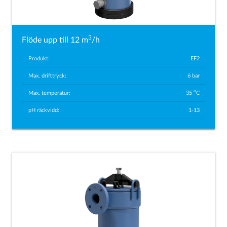
3
Flöde upp till 12 m
/h
Produkt:
EF2
Max. drifttryck:
6 bar
o
Max. temperatur:
35
C
pH räckvidd:
1-13