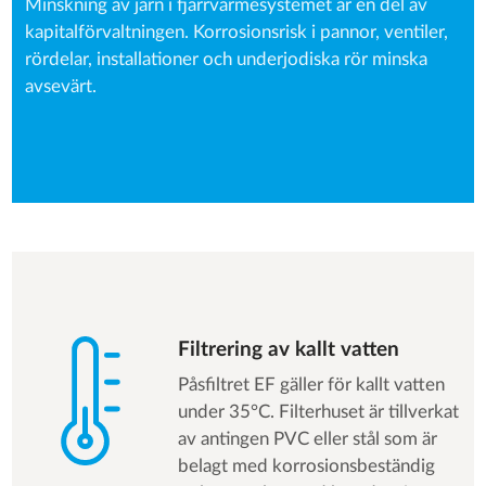
Minskning av järn i fjärrvärmesystemet är en del av
kapitalförvaltningen. Korrosionsrisk i pannor, ventiler,
rördelar, installationer och underjodiska rör minska
avsevärt.
Filtrering av kallt vatten
Påsfiltret EF gäller för kallt vatten
under 35°C. Filterhuset är tillverkat
av antingen PVC eller stål som är
belagt med korrosionsbeständig