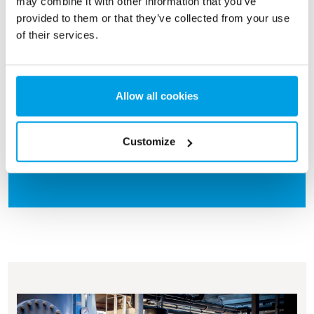
may combine it with other information that you’ve
utrustning. Vanligtvis händer det när vattenkällan
provided to them or that they’ve collected from your use
är grundvatten och järn inte tas bort. Järn kan
of their services.
också påverka slutproduktens kvalitet. Således
är filtrering den optimala lösningen.
Allow all cookies
Läs mer om tryckfilter
Customize