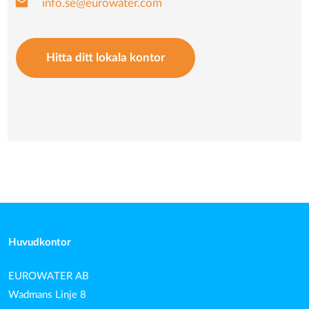
mail
info.se@eurowater.com
Hitta ditt lokala kontor
Huvudkontor
EUROWATER AB
Wadmans Linje 8