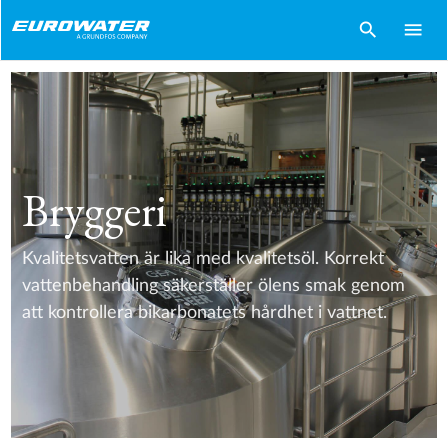
search
menu
Bryggeri
Kvalitetsvatten är lika med kvalitetsöl. Korrekt
vattenbehandling säkerställer ölens smak genom
att kontrollera bikarbonatets hårdhet i vattnet.