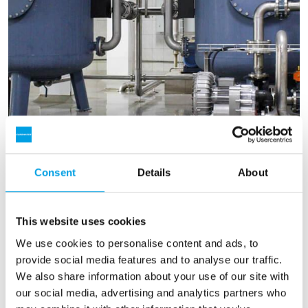
Consent
Details
About
This website uses cookies
Ta bort järn för att behålla
We use cookies to personalise content and ads, to
produktkvaliteten
provide social media features and to analyse our traffic.
We also share information about your use of our site with
Många bryggerier står inför problem orsakade
our social media, advertising and analytics partners who
av järnutfällningar i rör, tankar, pannor och annan