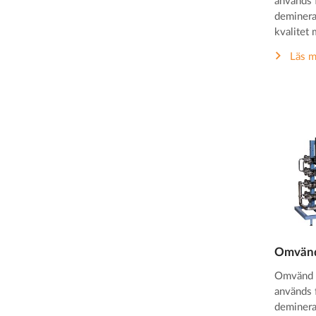
används 
deminera
kvalitet 
Läs m
Omvänd
Omvänd 
används 
demineral