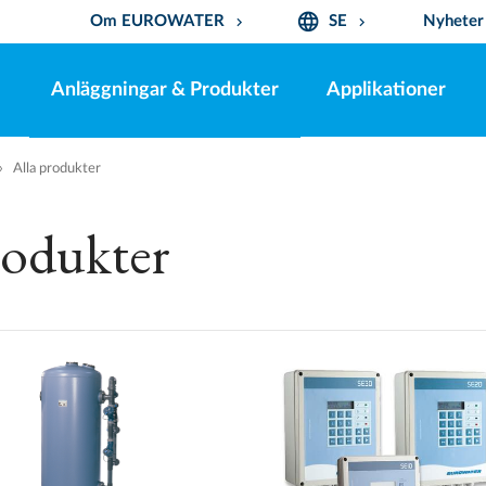
language
Om EUROWATER
SE
Nyheter
keyboard_arrow_down
keyboard_arrow_down
Anläggningar & Produkter
Applikationer
Alla produkter
rodukter