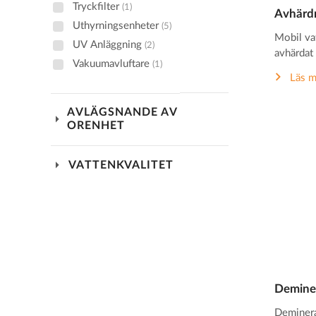
Tryckfilter
(1)
Avhärdn
Uthyrningsenheter
(5)
Mobil va
UV Anläggning
(2)
avhärdat 
Vakuumavluftare
(1)
Läs m
AVLÄGSNANDE AV
arrow_drop_down
ORENHET
arrow_drop_down
VATTENKVALITET
Deminer
Deminera