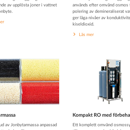
de av upplösta joner i vattnet
används efter omvänd osmos 
nbyte.
polering av demineraliserat va
ger låga nivåer av konduktivit
er
kiseldioxid.
Läs mer
armassa
Kompakt RO med förbeha
bud av Jonbytarmassa anpassad
Ett komplett omvänd osmoss