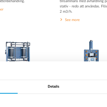
attenbehandling.
tillsammans med avhärdning 
stativ - redo att användas. Flöd
er
2 m3/h.
See more
Details
navgasare
Mixed bed lokal regenerer
vgasare för avlägsnande av
Mixed bed-anläggning som an
 och syre från vatten utan
produktion av demineraliserat
ehandling.
med mycket lågt saltinnehåll.