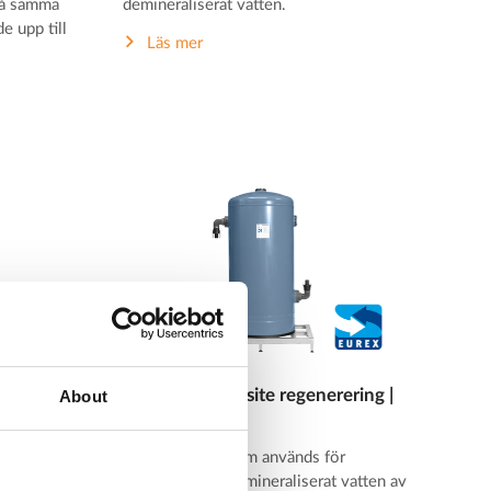
på samma
demineraliserat vatten.
e upp till
Läs mer
About
ing
Mixed bed off-site regenerering |
HYRES
vänds för
 vatten
Mobil EUREX som används för
produktion av demineraliserat vatten av