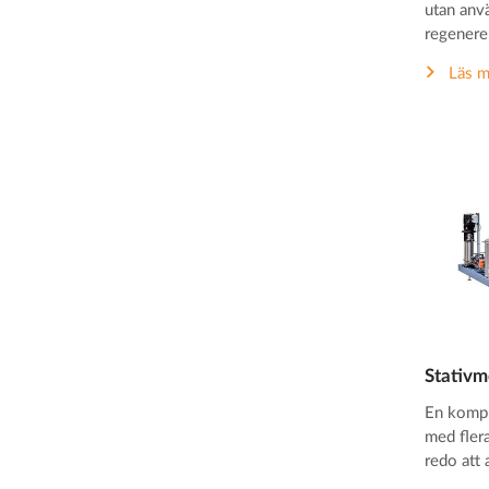
utan anv
regenerer
Läs m
Stativm
En kompl
med flera
redo att