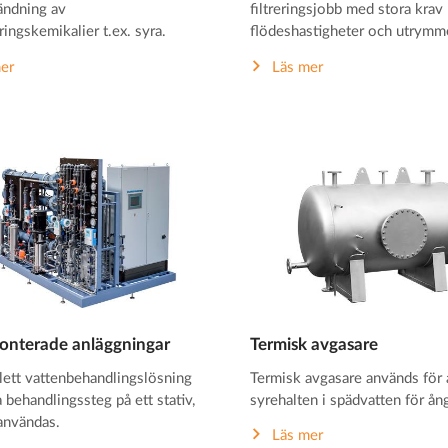
ändning av
filtreringsjobb med stora krav
ingskemikalier t.ex. syra.
flödeshastigheter och utrymm
er
Läs mer
onterade anläggningar
Termisk avgasare
ett vattenbehandlingslösning
Termisk avgasare används för 
 behandlingssteg på ett stativ,
syrehalten i spädvatten för ån
 användas.
Läs mer