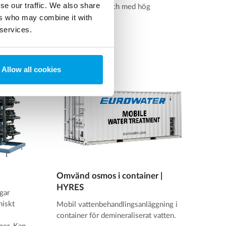
se our traffic. We also share
högsta kvalitet och med hög
ers who may combine it with
flödeshastighet.
 services.
Läs mer
Allow all cookies
Omvänd osmos i container |
HYRES
gar
niskt
Mobil vattenbehandlingsanläggning i
container för demineraliserat vatten.