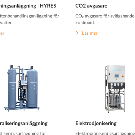
ingsanläggning | HYRES
CO2 avgasare
ttenbehandlinsganläggning för
CO₂ avgasare för avlägsnande 
vatten.
koldioxid.
er
Läs mer
aliseringsanläggning
Elektrodjonisering
liseringsanläggning för
Elektrodjoniseringsanläggnin