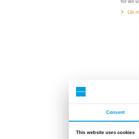
för din v
Läs m
Consent
Membra
Membrana
koldioxid
This website uses cookies
kemisk b