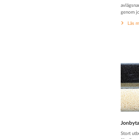
avlägsnan
genom jo
Läs m
Jonbyt
Stort ut