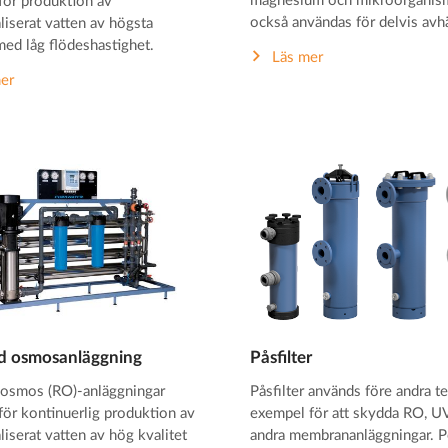
magnesium och mikroorganis
för produktion av
också användas för delvis avh
liserat vatten av högsta
med låg flödeshastighet.
Läs mer
er
 osmosanläggning
Påsfilter
osmos (RO)-anläggningar
Påsfilter används före andra tek
för kontinuerlig produktion av
exempel för att skydda RO, UV
iserat vatten av hög kvalitet
andra membrananläggningar. P