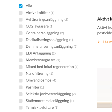
Alla
Aktivt kolfilter
(1)
Aktivt k
Avhärdningsanläggning
(2)
CO2 avgasare
(1)
Aktivt ko
Containeranläggning
pesticider
(2)
Dealkaliseringsanläggning
(1)
Läs m
Demineraliseringsanläggning
(2)
EDI Anläggning
(2)
Membranavgasare
(1)
Mixed bed lokal regeneration
(4)
Nanofiltrering
(1)
Omvänd osmos
(4)
Påsfilter
(1)
Selektiv jonbytaranläggning
(2)
Stativmonterad anläggning
(1)
Termisk avluftare
(1)