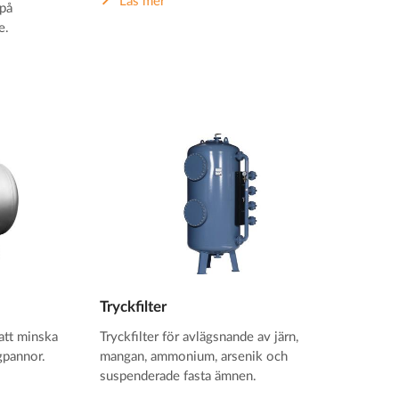
Läs mer
 på
e.
Tryckfilter
att minska
Tryckfilter för avlägsnande av järn,
gpannor.
mangan, ammonium, arsenik och
suspenderade fasta ämnen.