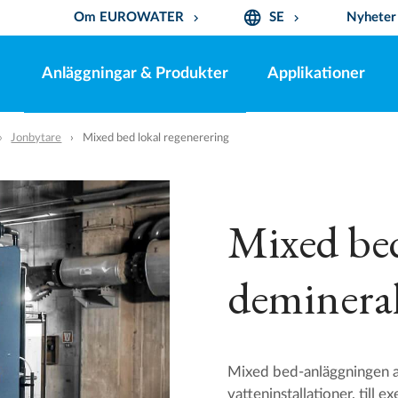
language
Om EUROWATER
SE
Nyheter
keyboard_arrow_down
keyboard_arrow_down
Anläggningar & Produkter
Applikationer
Jonbytare
Mixed bed lokal regenerering
Mixed bed
demineral
Mixed bed-anläggningen an
vatteninstallationer, till 