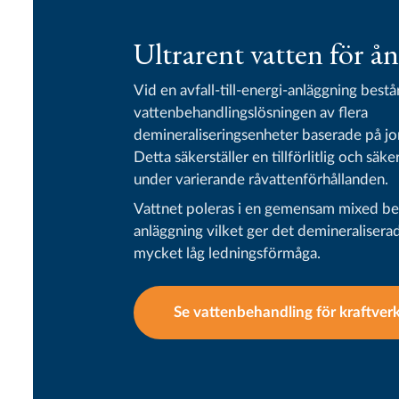
Ultrarent vatten för å
Vid en avfall-till-energi-anläggning bestå
vattenbehandlingslösningen av flera
demineraliseringsenheter baserade på jo
Detta säkerställer en tillförlitlig och säke
under varierande råvattenförhållanden.
Vattnet poleras i en gemensam mixed b
anläggning vilket ger det demineralisera
mycket låg ledningsförmåga.
Se vattenbehandling för kraftver