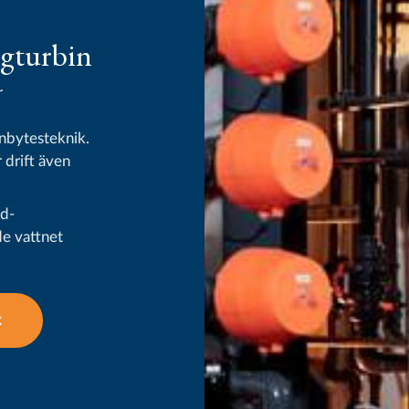
ngturbin
r
nbytesteknik.
r drift även
ed-
de vattnet
k