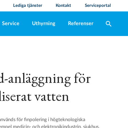
Lediga tjänster
Kontakt
Serviceportal
search
Service
Uthyrning
Referenser
-anläggning för
iserat vatten
vänds för finpolering i högteknologiska
exempel medicin- och elektronikindustrin, sjukhus,