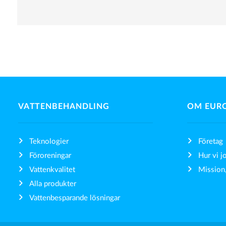
VATTENBEHANDLING
OM EUR
Teknologier
Företag
Föroreningar
Hur vi j
Vattenkvalitet
Mission,
Alla produkter
Vattenbesparande lösningar