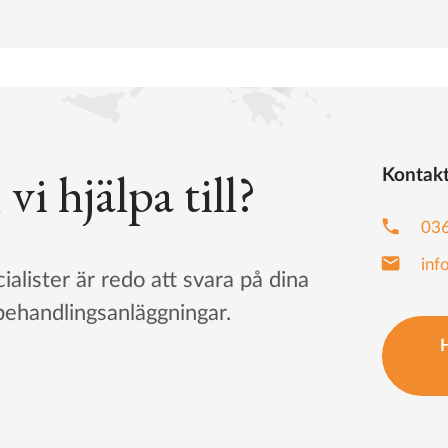
i hjälpa till?
Kontakt
phone
036
mail
inf
ialister är redo att svara på dina
behandlingsanläggningar.
H