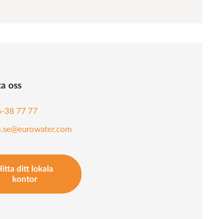
a oss
-38 77 77
o.se@eurowater.com
itta ditt lokala
kontor