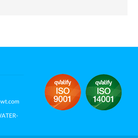
swt.com
OWATER-