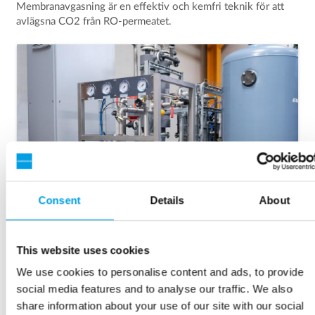
Membranavgasning är en effektiv och kemfri teknik för att
avlägsna CO2 från RO-permeatet.
Consent
Details
About
This website uses cookies
6. EDI
We use cookies to personalise content and ads, to provide
social media features and to analyse our traffic. We also
EDI används efter RO-systemet för polering av
share information about your use of our site with our social
demineraliserat vatten för att uppnå låga nivåer av