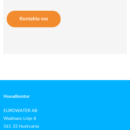
Kontakta oss
Huvudkontor
EUROWATER AB
Wadmans Linje 8
561 33 Huskvarna