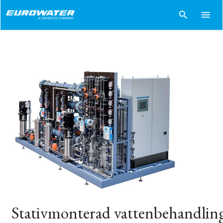
search
menu
Stativmonterad vattenbehandling