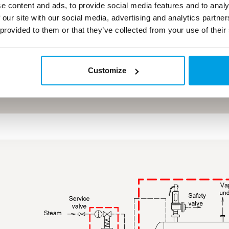
Ånginjektion hanter
e content and ads, to provide social media features and to analy
kontrollera och få 
 our site with our social media, advertising and analytics partn
 provided to them or that they’ve collected from your use of their
Utmärkt vattenkval
Syrehalten mindre 
Customize