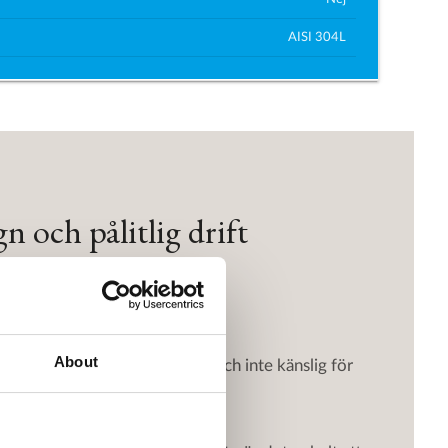
AISI 304L
 och pålitlig drift
pol.
About
t tillförlitlig och stabil drift och inte känslig för
eshastighet.