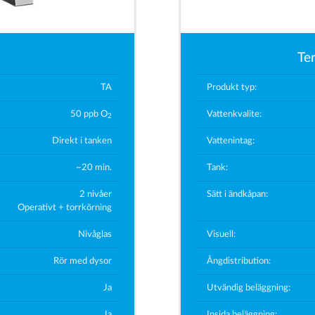
Te
TA
Produkt typ:
50 ppb O
Vattenkvalite:
2
Direkt i tanken
Vattenintag:
~20 min.
Tank:
2 nivåer
Sätt i ändkåpan:
Operativt + torrkörning
Nivåglas
Visuell:
Rör med dysor
Ångdistribution:
Ja
Utvändig beläggning:
Ja
Insida beläggning: