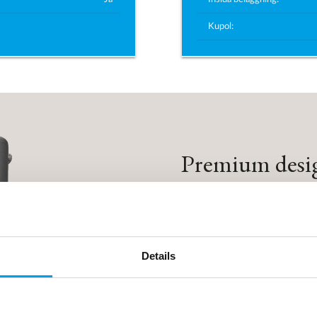
Kupol:
Premium design
Termisk avluftare med ku
Kupol med brickor
Details
Säkerställer en mycke
förändringar i flöd
En ånginjektion