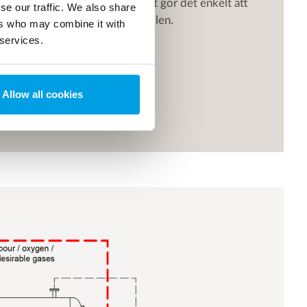
as från botten av tanken, vilket gör det enkelt att
se our traffic. We also share
all ånga att passera genom kupolen.
ers who may combine it with
 services.
itet
än 20 ppb.
Allow all cookies