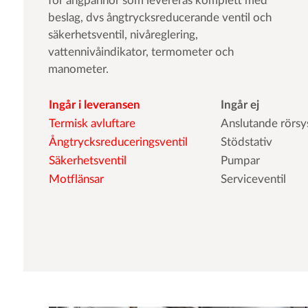
för ångpannor som levereras komplett med
beslag, dvs ångtrycksreducerande ventil och
säkerhetsventil, nivåreglering,
vattennivåindikator, termometer och
manometer.
Ingår i leveransen
Ingår ej
Termisk avluftare
Anslutande rörs
Ångtrycksreduceringsventil
Stödstativ
Säkerhetsventil
Pumpar
Motflänsar
Serviceventil