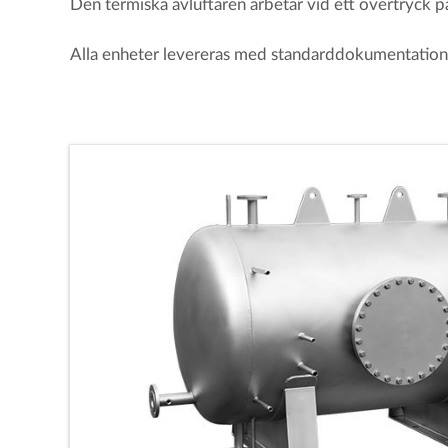
Den termiska avluftaren arbetar vid ett övertryck p
Alla enheter levereras med standarddokumentation fö