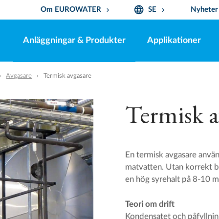
language
Om EUROWATER
SE
Nyheter
keyboard_arrow_down
keyboard_arrow_down
Anläggningar & Produkter
Applikationer
Avgasare
Termisk avgasare
Termisk a
En termisk avgasare använ
matvatten. Utan korrekt b
en hög syrehalt på 8-10 mg
Teori om drift
Kondensatet och påfyllnin