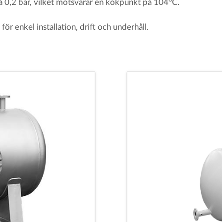
å 0,2 bar, vilket motsvarar en kokpunkt på 104
C.
r enkel installation, drift och underhåll.