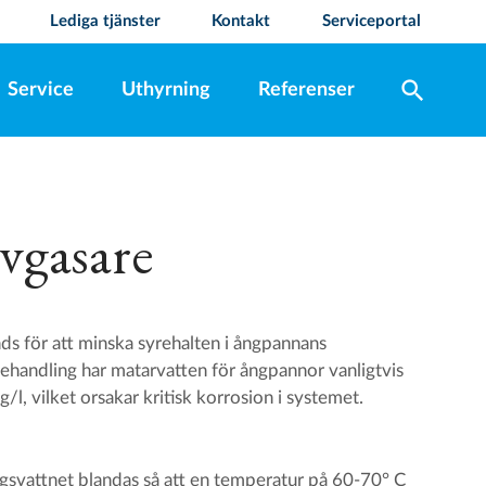
Lediga tjänster
Kontakt
Serviceportal
search
Service
Uthyrning
Referenser
vgasare
ds för att minska syrehalten i ångpannans
ehandling har matarvatten för ångpannor vanligtvis
/l, vilket orsakar kritisk korrosion i systemet.
gsvattnet blandas så att en temperatur på 60-70° C