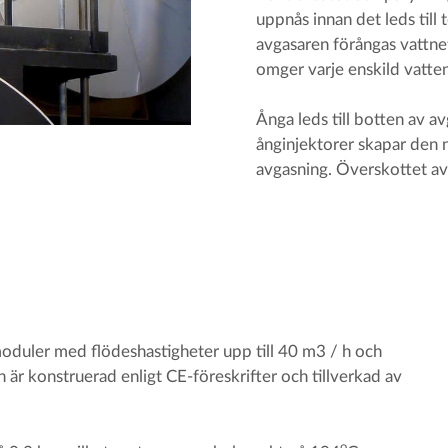
uppnås innan det leds till
avgasaren förångas vattne
omger varje enskild vatte
Ånga leds till botten av 
ånginjektorer skapar den n
avgasning. Överskottet av
duler med flödeshastigheter upp till 40 m3 / h och
n är konstruerad enligt CE-föreskrifter och tillverkad av
o