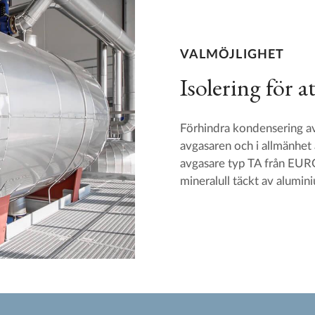
VALMÖJLIGHET
Isolering för a
Förhindra kondensering av
avgasaren och i allmänhet 
avgasare typ TA från EU
mineralull täckt av alumin