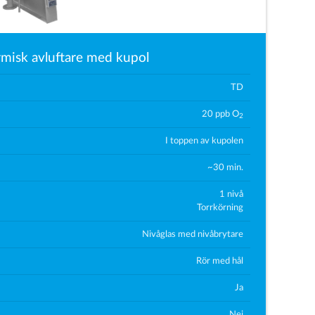
rmisk avluftare med kupol
TD
20 ppb O
2
I toppen av kupolen
~30 min.
1 nivå
Torrkörning
Nivåglas med nivåbrytare
Rör med hål
Ja
Nej