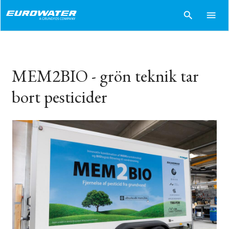
search
menu
MEM2BIO - grön teknik tar
bort pesticider