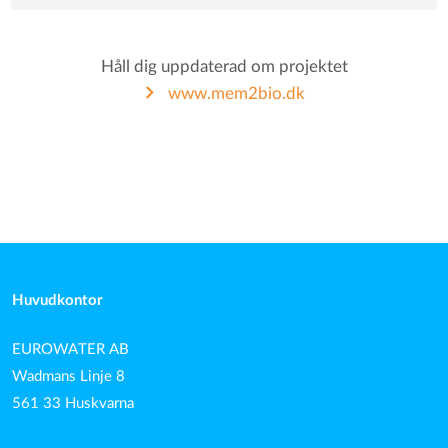
Håll dig uppdaterad om projektet
www.mem2bio.dk
Huvudkontor
EUROWATER AB
Wadmans Linje 8
561 33 Huskvarna