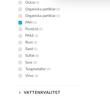
Ockra
(2)
Organiska partiklar
(1)
Organiska partiklar
(1)
PAH
(1)
Pesticid
(5)
PFAS
(1)
Rost
(2)
Sand
(1)
Sulfat
(6)
Syre
(3)
Tungmetaller
(4)
Virus
(3)
arrow_drop_down
VATTENKVALITET