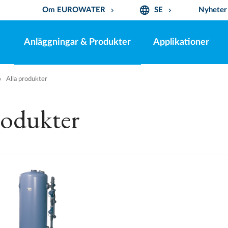
language
Om EUROWATER
SE
Nyheter
keyboard_arrow_down
keyboard_arrow_down
Anläggningar & Produkter
Applikationer
Alla produkter
rodukter