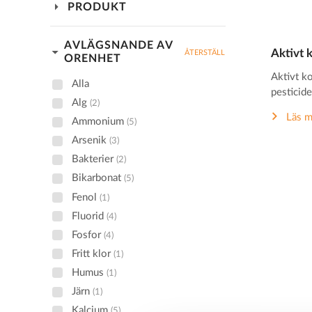
arrow_drop_down
PRODUKT
AVLÄGSNANDE AV
arrow_drop_down
Aktivt k
ÅTERSTÄLL
ORENHET
Aktivt ko
Alla
pesticider
Alg
(2)
Läs m
Ammonium
(5)
Arsenik
(3)
Bakterier
(2)
Bikarbonat
(5)
Fenol
(1)
Fluorid
(4)
Fosfor
(4)
Fritt klor
(1)
Humus
(1)
Järn
(1)
Kalcium
(5)