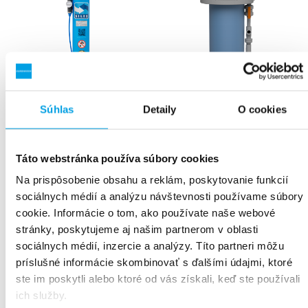
Súhlas
Detaily
O cookies
SILEX 1C
Max. prietok:
2 l/min
Táto webstránka používa súbory cookies
SILEX 2B
Na prispôsobenie obsahu a reklám, poskytovanie funkcií
Kapacita náplne:
540 l pri 10
Max. prietok:
5 l/mi
°N
sociálnych médií a analýzu návštevnosti používame súbory
cookie. Informácie o tom, ako používate naše webové
Kapacita náplne:
1900 l p
Vodivosť:
<0.2 μS/cm
stránky, poskytujeme aj našim partnerom v oblasti
10 °
sociálnych médií, inzercie a analýzy. Títo partneri môžu
Prepravná
5 kg
Vodivosť:
<0.2 μS/c
hmotnosť:
príslušné informácie skombinovať s ďalšími údajmi, ktoré
ste im poskytli alebo ktoré od vás získali, keď ste používali
Prepravná
20 k
Vstupné/výstupné
hadica 1/2"
ich služby.
hmotnosť:
pripojenie: