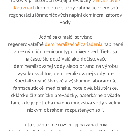
rokov v priestoroch svojej prevádzky
v Bratislave -
Jarovciach
kompletné služby zahŕňajúce servisnú
regeneráciu iónmeničových náplní demineralizátorov
vody.
Jedná sa o malé, servisne
regenerovateľné
demineralizačné zariadenia
naplnené
zmesným iónmeničom typu mixed-bed. Tieto sa
najčastejšie používajú ako dočisťovače
demineralizovanej vody alebo priamo na výrobu
vysoko kvalitnej demineralizovanej vody pre
špecializované školské a výskumné laboratóriá,
farmaceutické, medicínske, hotelové, bižutérske,
sklárske či zlatnícke prevádzky, baterkárne a všade
tam, kde je potreba malého množstva vody s veľmi
nízkym obsahom rozpustených solí.
Túto službu sme rozšírili aj na zariadenia,