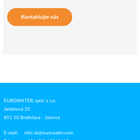
Kontaktujte nás
EUROWATER, spol. s r.o.
Jantárová 33
851 10 Bratislava - Jarovce
E-mail:
info.sk@eurowater.com