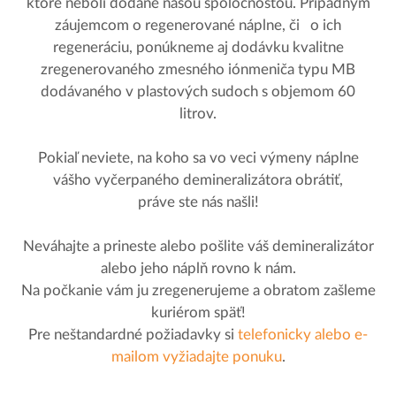
ktoré neboli dodané našou spoločnosťou. Prípadným
záujemcom o regenerované náplne, či o ich
regeneráciu, ponúkneme aj dodávku kvalitne
zregenerovaného zmesného iónmeniča typu MB
dodávaného v plastových sudoch s objemom 60
litrov.
Pokiaľ neviete, na koho sa vo veci výmeny náplne
vášho vyčerpaného demineralizátora obrátiť,
práve ste nás našli!
Neváhajte a prineste alebo pošlite váš demineralizátor
alebo jeho náplň rovno k nám.
Na počkanie vám ju zregenerujeme a obratom zašleme
kuriérom späť!
Pre neštandardné požiadavky si
telefonicky alebo e-
mailom vyžiadajte ponuku
.