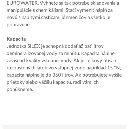
EUROWATER. Vyhnete sa tak potrebe skladovania a
manipulácie s chemikáliami. Stačí vymeniť náplň za
novú s nabitými časticami iónmeničov a všetko je
pripravené.
Kapacita
Jednotka SILEX je schopná dodať až päť litrov
demineralizovanej vody za minútu. Kapacita náplne
závisí od kvality vstupnej vody. Ak je celkový obsah
rozpustených látok vo vstupnej vode napríklad 15 °N,
kapacita náplne je do 360 litrov. Ak potrebujete vyššie
prietoky alebo väčšiu kapacitu, radi vám ich
ponúkneme.