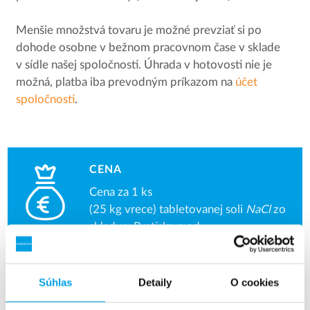
Menšie množstvá tovaru je možné prevziať si po
dohode osobne v bežnom pracovnom čase v sklade
v sídle našej spoločnosti. Úhrada v hotovosti nie je
možná, platba iba prevodným príkazom na
účet
spoločnosti
.
CENA
Cena za 1 ks
(25 kg vrece) tabletovanej soli
NaCl
zo
skladu v Bratislave od
1.10.2024 je
10,50 €
bez DPH.
DOPRAVA
Súhlas
Detaily
O cookies
Pri objednávke tabletovanej soli od