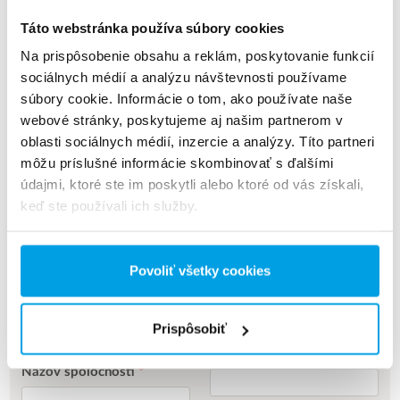
1000 kg je doprava tovaru v SR zdarma.
Táto webstránka používa súbory cookies
Na prispôsobenie obsahu a reklám, poskytovanie funkcií
OTÁZKY
sociálnych médií a analýzu návštevnosti používame
súbory cookie. Informácie o tom, ako používate naše
Sme k dispozícii poradiť vám aj
webové stránky, poskytujeme aj našim partnerom v
telefonicky na
oblasti sociálnych médií, inzercie a analýzy. Títo partneri
+421 908 325 969.
môžu príslušné informácie skombinovať s ďalšími
údajmi, ktoré ste im poskytli alebo ktoré od vás získali,
keď ste používali ich služby.
Zasielam
Mesto
*
Objednávku
Povoliť všetky cookies
Počet 25kg vriec tabletovej
Telefón
*
soli
*
Prispôsobiť
E-mail
*
Názov spoločnosti
*