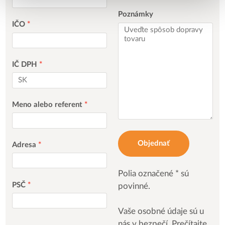
Poznámky
IČO
*
IČ DPH
*
Meno alebo referent
*
Objednať
Adresa
*
Polia označené * sú
PSČ
*
povinné.
Vaše osobné údaje sú u
nás v bezpečí. Prečítajte