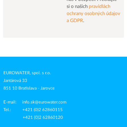
si o našich
pravidlách
ochrany osobných údajov
a GDPR
.
EUROWATER, spol. s r.o.
Jantárová 33
851 10 Bratislava - Jarovce
E-mail:
info.sk@eurowater.com
Tel.: +421 (0)2 62860115
+421 (0)2 62860120