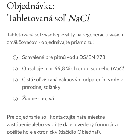
Objednávka:
Tabletovaná soľ
NaCl
Tabletovaná soľ vysokej kvality na regeneráciu vašich
zmäkčovačov - objednávajte priamo tu!
Schválené pre pitnú vodu DS/EN 973
Obsahuje min. 99,8 % chloridu sodného (
NaCl
)
Čistá soľ získaná vákuovým odparením vody z
prírodnej soľanky
Žiadne spojivá
Pre objednanie soli kontaktujte naše miestne
zastúpenie alebo vyplňte ďalej uvedený formulár a
pošlite ho elektronicky (tlačidlo Objednať).