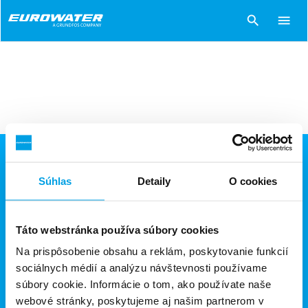
search
menu
EUROWATER, spol. s r.o.
Súhlas
Detaily
O cookies
Jantárová 33
851 10 Bratislava - Jarovce
Táto webstránka používa súbory cookies
E-mail:
info.sk@eurowater.com
Na prispôsobenie obsahu a reklám, poskytovanie funkcií
Tel.: +421 (0)2 62860115
sociálnych médií a analýzu návštevnosti používame
+421 (0)2 62860120
súbory cookie. Informácie o tom, ako používate naše
webové stránky, poskytujeme aj našim partnerom v