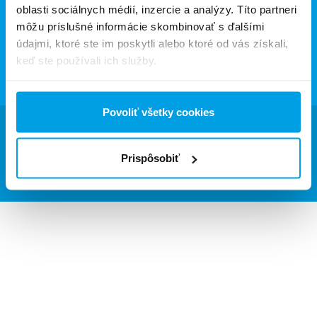
oblasti sociálnych médií, inzercie a analýzy. Títo partneri
add
Úpravne vody
môžu príslušné informácie skombinovať s ďalšími
add
údajmi, ktoré ste im poskytli alebo ktoré od vás získali,
Servis
keď ste používali ich služby.
add
Inšpirácia
Povoliť všetky cookies
Prispôsobiť
Copyright © Všetky práva vyhradené. EUROWATER
Whistleblower
Cookies
Ochrana osobných údajov