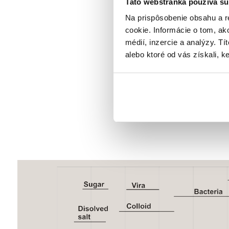
Táto webstránka používa sú
Na prispôsobenie obsahu a r
Komp
cookie. Informácie o tom, ak
reve
médií, inzercie a analýzy. Tí
PRE
alebo ktoré od vás získali, ke
Mobil
výrob
vody.