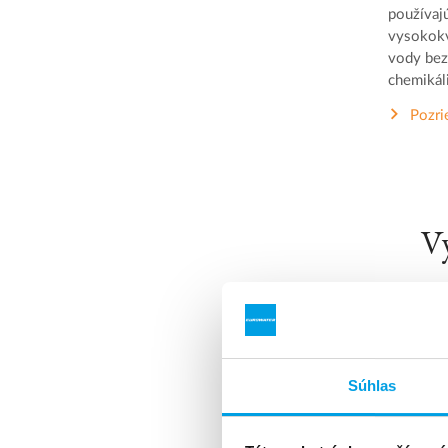
používaj
vysokokv
vody bez
chemikáli
Pozri
Vý
Súhlas