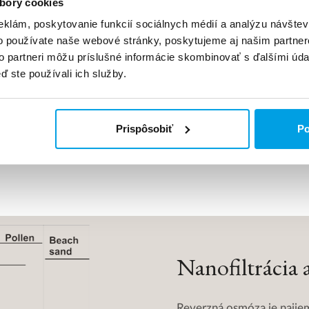
bory cookies
eklám, poskytovanie funkcií sociálnych médií a analýzu návšte
aktné zariadenie na
Demineralizácia v
o používate naše webové stránky, poskytujeme aj našim partner
rznú osmózu |
kontajneri PRENÁJO
to partneri môžu príslušné informácie skombinovať s ďalšími údaj
NÁJOM
Mobilná jednotka na úpra
ď ste používali ich služby.
vody na výrobu
ná úpravňa vody na
demineralizovanej vody.
u demineralizovanej
Prietok do 20 m3 / h.
 Prietok do 2 m3 / h
Prispôsobiť
Po
Nanofiltrácia 
Reverzná osmóza je najjem