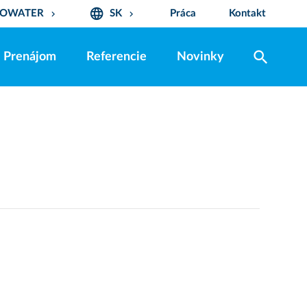
language
UROWATER
SK
Práca
Kontakt
keyboard_arrow_down
keyboard_arrow_down
search
Prenájom
Referencie
Novinky