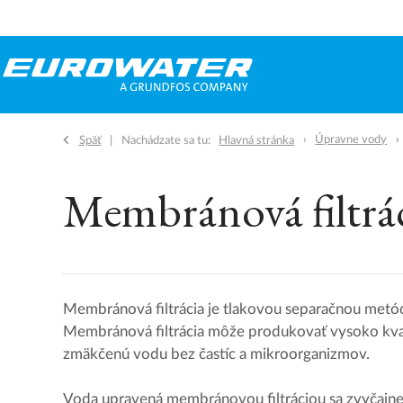
Úpravne vody
Späť
Nachádzate sa tu:
Hlavná stránka
Membránová filtrá
Membránová filtrácia je tlakovou separačnou metódo
Membránová filtrácia môže produkovať vysoko kval
zmäkčenú vodu bez častíc a mikroorganizmov.
Voda upravená membránovou filtráciou sa zvyčajne 