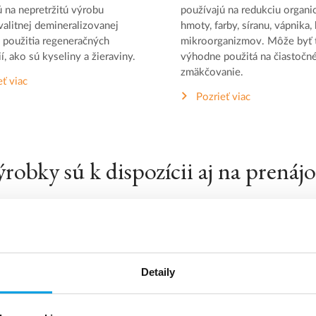
ú na nepretržitú výrobu
používajú na redukciu organi
alitnej demineralizovanej
hmoty, farby, síranu, vápnika,
 použitia regeneračných
mikroorganizmov. Môže byť 
í, ako sú kyseliny a žieraviny.
výhodne použitá na čiastočn
zmäkčovanie.
eť viac
Pozrieť viac
robky sú k dispozícii aj na prená
Detaily