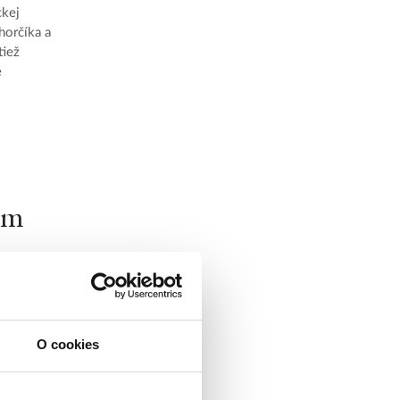
ckej
 horčíka a
tiež
é
jom
O cookies