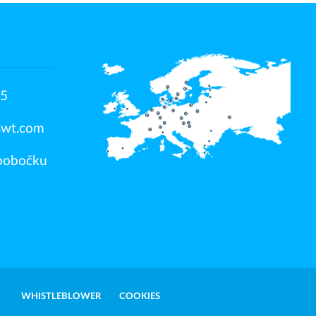
15
swt.com
 pobočku
WHISTLEBLOWER
COOKIES