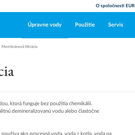
O spoločnosti E
Úpravne vody
Použitie
Servis
Membránová filtrácia
cia
u, ktorá funguje bez použitia chemikálií.
itnú demineralizovanú vodu alebo čiastočne
používa ako procesná voda, voda z kotla, voda na