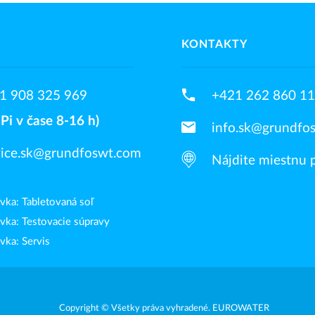
KONTAKTY
phone
1 908 325 969
+421 262 860 1
Pi v čase 8-16 h)
email
info.sk@grundfo
vice.sk@grundfoswt.com
Nájdite miestnu
vka: Tabletovaná soľ
vka: Testovacie súpravy
vka: Servis
Copyright © Všetky práva vyhradené. EUROWATER