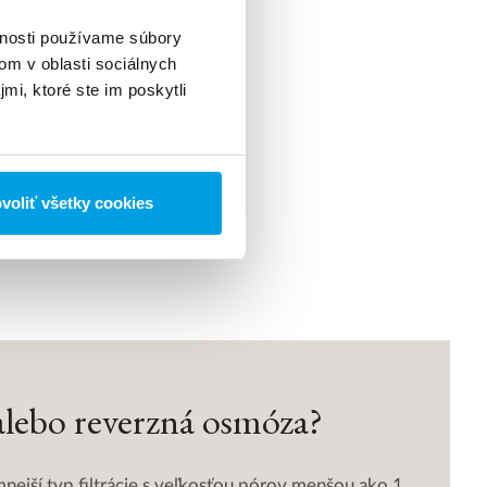
vnosti používame súbory
om v oblasti sociálnych
M
mi, ktoré ste im poskytli
vu
voliť všetky cookies
alebo reverzná osmóza?
nejší typ filtrácie s veľkosťou pórov menšou ako 1