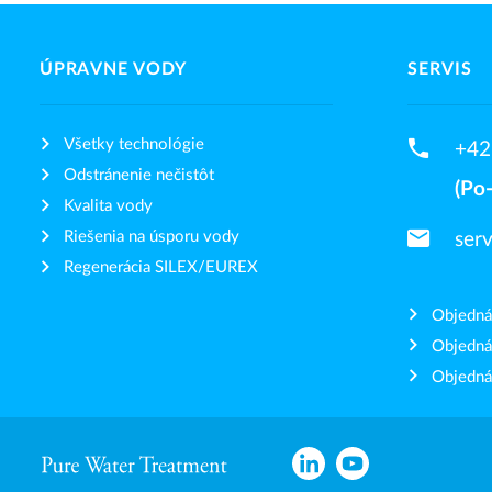
ÚPRAVNE VODY
SERVIS
phone
Všetky technológie
+42
Odstránenie nečistôt
(Po-
Kvalita vody
email
ser
Riešenia na úsporu vody
Regenerácia SILEX/EUREX
Objedná
Objedná
Objedná