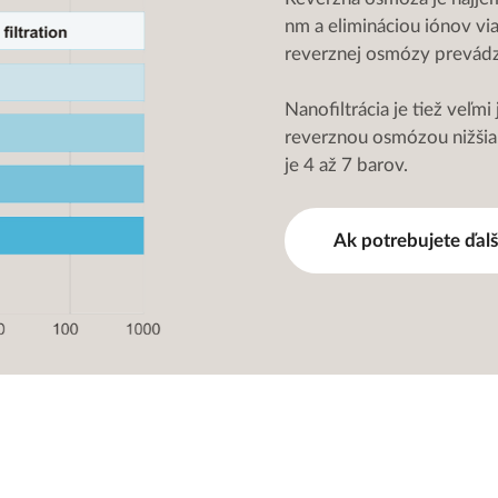
nm a elimináciou iónov vi
reverznej osmózy prevádz
Nanofiltrácia je tiež veľmi
reverznou osmózou nižšia.
je 4 až 7 barov.
Ak potrebujete ďal