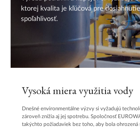
ktorej kvalita je kľúčová pre dosiahnuti
spoľahlivosť.
Vysoká miera využitia vody
Dnešné environmentálne výzvy si vyžadujú technoló
zároveň znížia aj jej spotrebu. Spoločnosť EURO
takýchto požiadaviek bez toho, aby bola ohrozená 