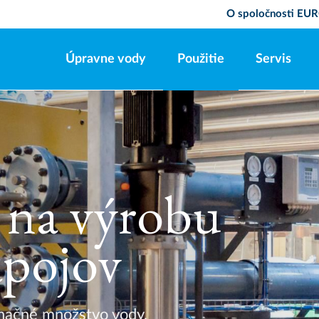
O spoločnosti E
Úpravne vody
Použitie
Servis
 na výrobu
ápojov
značné množstvo vody,