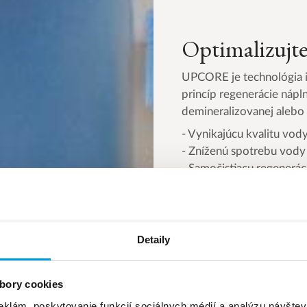
Optimalizu
UPCORE je technológia i
princíp regenerácie náp
demineralizovanej alebo
- Vynikajúcu kvalitu vod
- Zníženú spotrebu vody 
- Samočistiacu regenerá
- Strata tlaku sa udržiav
- Nie je náchylná na ob
Detaily
Pozrite si iónmen
bory cookies
eklám, poskytovanie funkcií sociálnych médií a analýzu návšte