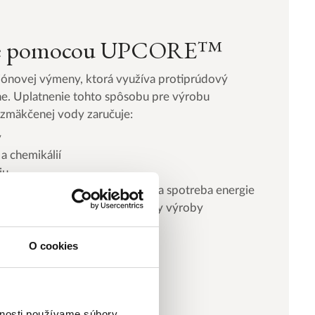
jte pomocou UPCORE™
ónovej výmeny, ktorá využíva protiprúdový
lne. Uplatnenie tohto spôsobu pre výrobu
 zmäkčenej vody zaručuje:
y
a chemikálií
ciu
a na nízkej hodnote, aby sa znížila spotreba energie
meny typov výrobkov a odstávky výroby
O cookies
ičové úpravne
vnosti používame súbory