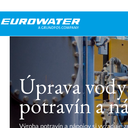
Úprava vody
potravín a n
Výroba potravín a nápojov si vyžaduje 