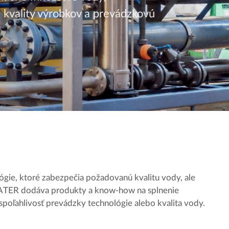
e kvality výrobkov a prevádzkovú
gie, ktoré zabezpečia požadovanú kvalitu vody, ale
WATER dodáva produkty a know-how na splnenie
spoľahlivosť prevádzky technológie alebo kvalita vody.