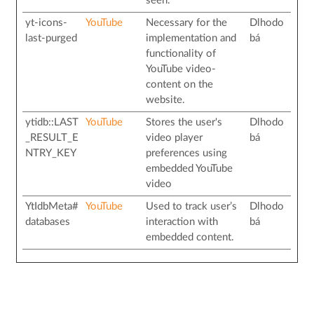
seen.
yt-icons-
YouTube
Necessary for the
Dlhodo
last-purged
implementation and
bá
functionality of
YouTube video-
content on the
website.
ytidb::LAST
YouTube
Stores the user's
Dlhodo
_RESULT_E
video player
bá
NTRY_KEY
preferences using
embedded YouTube
video
YtIdbMeta#
YouTube
Used to track user’s
Dlhodo
databases
interaction with
bá
embedded content.