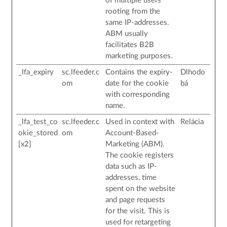
of multiple users
rooting from the
same IP-addresses.
ABM usually
facilitates B2B
marketing purposes.
_lfa_expiry
sc.lfeeder.c
Contains the expiry-
Dlhodo
om
date for the cookie
bá
with corresponding
name.
_lfa_test_co
sc.lfeeder.c
Used in context with
Relácia
okie_stored
om
Account-Based-
[x2]
Marketing (ABM).
The cookie registers
data such as IP-
addresses, time
spent on the website
and page requests
for the visit. This is
used for retargeting