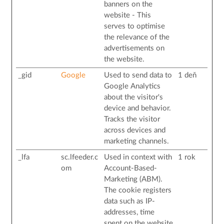
banners on the
website - This
serves to optimise
the relevance of the
advertisements on
the website.
_gid
Google
Used to send data to
1 deň
Google Analytics
about the visitor's
device and behavior.
Tracks the visitor
across devices and
marketing channels.
_lfa
sc.lfeeder.c
Used in context with
1 rok
om
Account-Based-
Marketing (ABM).
The cookie registers
data such as IP-
addresses, time
spent on the website