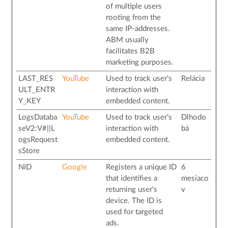
of multiple users
rooting from the
same IP-addresses.
ABM usually
facilitates B2B
marketing purposes.
LAST_RES
YouTube
Used to track user’s
Relácia
ULT_ENTR
interaction with
Y_KEY
embedded content.
LogsDataba
YouTube
Used to track user’s
Dlhodo
seV2:V#||L
interaction with
bá
ogsRequest
embedded content.
sStore
NID
Google
Registers a unique ID
6
that identifies a
mesiaco
returning user's
v
device. The ID is
used for targeted
ads.