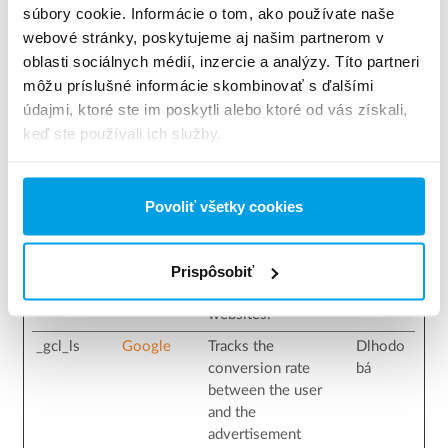
súbory cookie. Informácie o tom, ako používate naše
device and behavior.
webové stránky, poskytujeme aj našim partnerom v
Tracks the visitor
oblasti sociálnych médií, inzercie a analýzy. Títo partneri
across devices and
môžu príslušné informácie skombinovať s ďalšími
marketing channels.
údajmi, ktoré ste im poskytli alebo ktoré od vás získali,
_gcl_au
Google
Used to measure the
3
keď ste používali ich služby.
efficiency of the
mesiaco
website’s
v
advertisement
efforts, by collecting
Povoliť všetky cookies
data on the
conversion rate of
Prispôsobiť
the website’s ads
across multiple
websites.
_gcl_ls
Google
Tracks the
Dlhodo
conversion rate
bá
between the user
and the
advertisement