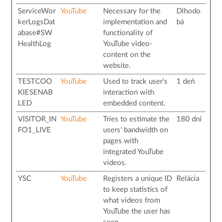
ServiceWor
YouTube
Necessary for the
Dlhodo
kerLogsDat
implementation and
bá
abase#SW
functionality of
HealthLog
YouTube video-
content on the
website.
TESTCOO
YouTube
Used to track user’s
1 deň
KIESENAB
interaction with
LED
embedded content.
VISITOR_IN
YouTube
Tries to estimate the
180 dní
FO1_LIVE
users' bandwidth on
pages with
integrated YouTube
videos.
YSC
YouTube
Registers a unique ID
Relácia
to keep statistics of
what videos from
YouTube the user has