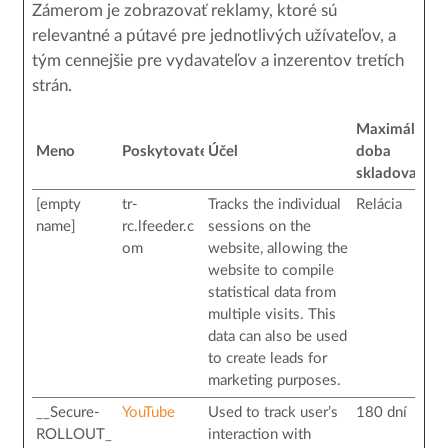
Zámerom je zobrazovať reklamy, ktoré sú
relevantné a pútavé pre jednotlivých užívateľov, a
tým cennejšie pre vydavateľov a inzerentov tretích
strán.
Maximálna
Meno
Poskytovateľ
Účel
doba
skladovania
[empty
tr-
Tracks the individual
Relácia
name]
rc.lfeeder.c
sessions on the
om
website, allowing the
website to compile
statistical data from
multiple visits. This
data can also be used
to create leads for
marketing purposes.
__Secure-
YouTube
Used to track user’s
180 dní
ROLLOUT_
interaction with