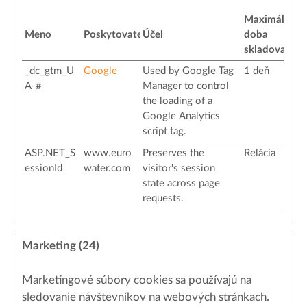
Maximálna
Meno
Poskytovateľ
Účel
doba
skladovania
_dc_gtm_U
Google
Used by Google Tag
1 deň
A-#
Manager to control
the loading of a
Google Analytics
script tag.
ASP.NET_S
www.euro
Preserves the
Relácia
essionId
water.com
visitor's session
state across page
requests.
Marketing (24)
Marketingové súbory cookies sa používajú na
sledovanie návštevníkov na webových stránkach.