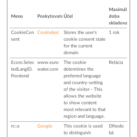
Maximálna
Meno
Poskytovateľ
Účel
doba
skladovania
CookieCon
Cookiebot
Stores the user's
1 rok
sent
cookie consent state
for the current
domain
Ecom.Selec
www.euro
The cookie
Relácia
tedLangID.
water.com
determines the
Frontend
preferred language
and country-setting
of the visitor - This
allows the website
to show content
most relevant to that
region and language.
rc::a
Google
This cookie is used
Dlhodo
to distinguish
bá