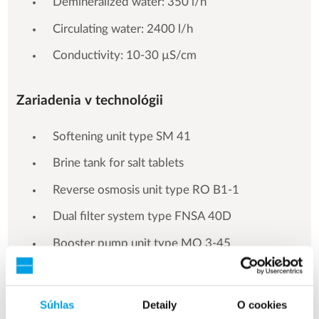
Demineralized water: 350 l/h
Circulating water: 2400 l/h
Conductivity: 10-30 µS/cm
Zariadenia v technológii
Softening unit type SM 41
Brine tank for salt tablets
Reverse osmosis unit type RO B1-1
Dual filter system type FNSA 40D
Booster pump unit type MQ 3-45
PLC control panel
Súhlas
Detaily
O cookies