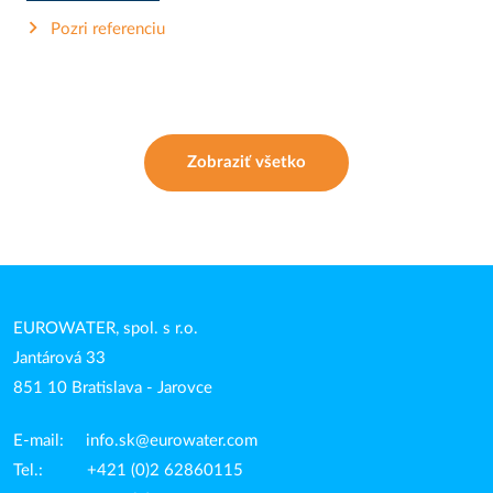
Pozri referenciu
Zobraziť všetko
EUROWATER, spol. s r.o.
Jantárová 33
851 10 Bratislava - Jarovce
E-mail:
info.sk@eurowater.com
Tel.: +421 (0)2 62860115