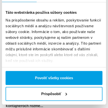
Táto webstránka používa súbory cookies
See more references
Na prispôsobenie obsahu a reklám, poskytovanie funkcií
sociálnych médií a analýzu návštevnosti používame
Zobrazuje 3 z 154 Referencie
súbory cookie. Informácie o tom, ako používate naše
webové stránky, poskytujeme aj našim partnerom v
oblasti sociálnych médií, inzercie a analýzy. Títo partneri
môžu príslušné informácie skombinovať s ďalšími
údajmi, ktoré ste im poskytli alebo ktoré od vás získali,
keď ste používali ich služby.
Povoliť všetky cookies
Prispôsobiť
2 x 60 m³/h ultra čistej vody pre elektráreň - úpravňa v
kontajneroch rozme...