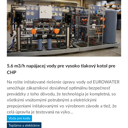
5.6 m3/h napájacej vody pre vysoko tlakový kotol pre
CHP
Na rošte inštalované riešenie úpravy vody od EUROWATER
umožňuje zákazníkovi dosiahnuť optimálnu bezpečnosť
prevádzky z toho dôvodu, že technológia je kompletná, so
všetkými vnútornými potrubnými a elektrickými
prepojeniami inštalovanými vo výrobnom závode a tiež, že
celá úpravňa je testovaná na výko...
Voda pre kotle
Teplárne a elektrárne