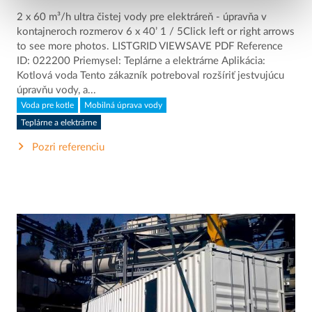
2 x 60 m³/h ultra čistej vody pre elektráreň - úpravňa v
kontajneroch rozmerov 6 x 40’ 1 / 5Click left or right arrows
to see more photos. LISTGRID VIEWSAVE PDF Reference
ID: 022200 Priemysel: Teplárne a elektrárne Aplikácia:
Kotlová voda Tento zákazník potreboval rozšíriť jestvujúcu
úpravňu vody, a...
Voda pre kotle
Mobilná úprava vody
Teplárne a elektrárne
Pozri referenciu