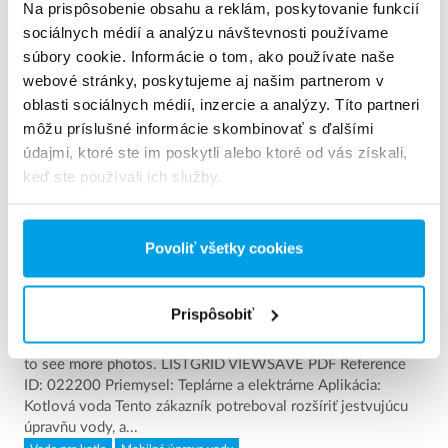
Na prispôsobenie obsahu a reklám, poskytovanie funkcií
sociálnych médií a analýzu návštevnosti používame
súbory cookie. Informácie o tom, ako používate naše
webové stránky, poskytujeme aj našim partnerom v
oblasti sociálnych médií, inzercie a analýzy. Títo partneri
môžu príslušné informácie skombinovať s ďalšími
údajmi, ktoré ste im poskytli alebo ktoré od vás získali,
keď ste používali ich služby.
Povoliť všetky cookies
2 x 60 m³/h ultra čistej vody pre elektráreň - úpravňa v
kontajneroch rozme...
Prispôsobiť
2 x 60 m³/h ultra čistej vody pre elektráreň - úpravňa v
kontajneroch rozmerov 6 x 40’ 1 / 5Click left or right arrows
to see more photos. LISTGRID VIEWSAVE PDF Reference
ID: 022200 Priemysel: Teplárne a elektrárne Aplikácia:
Kotlová voda Tento zákazník potreboval rozšíriť jestvujúcu
úpravňu vody, a...