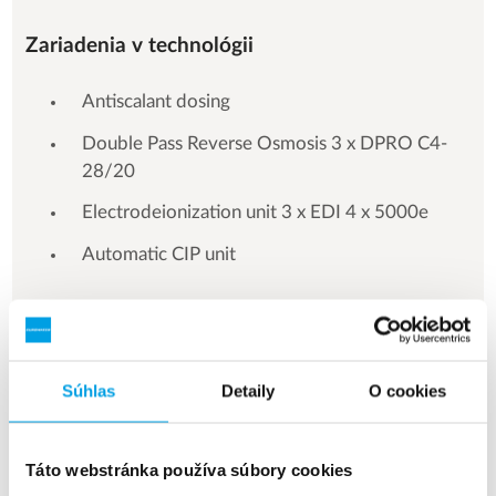
Zariadenia v technológii
Antiscalant dosing
Double Pass Reverse Osmosis 3 x DPRO C4-
28/20
Electrodeionization unit 3 x EDI 4 x 5000e
Automatic CIP unit
Súhlas
Detaily
O cookies
See more references
Zobrazuje 3 z 154 Referencie
Táto webstránka používa súbory cookies