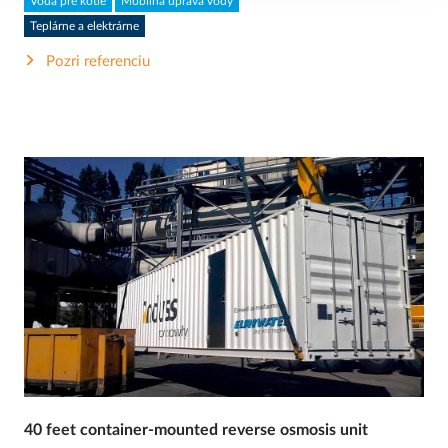
Voda pre kotle
Mobilná úprava vody
Teplárne a elektrárne
Pozri referenciu
40 feet container-mounted reverse osmosis unit