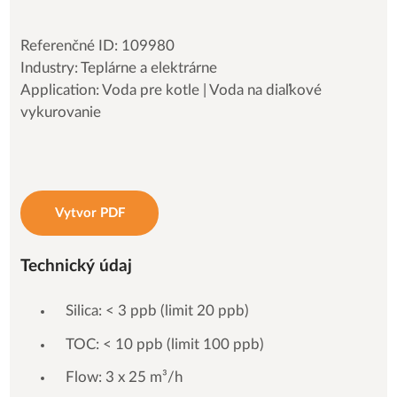
Referenčné ID: 109980
Industry: Teplárne a elektrárne
Application: Voda pre kotle | Voda na diaľkové
vykurovanie
Vytvor PDF
Technický údaj
Silica: < 3 ppb (limit 20 ppb)
TOC: < 10 ppb (limit 100 ppb)
Flow: 3 x 25 m³/h