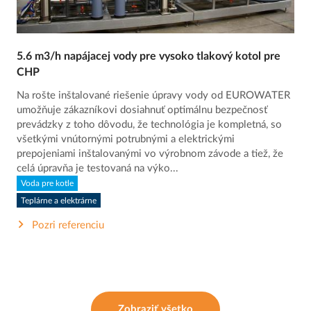
5.6 m3/h napájacej vody pre vysoko tlakový kotol pre
CHP
Na rošte inštalované riešenie úpravy vody od EUROWATER
umožňuje zákazníkovi dosiahnuť optimálnu bezpečnosť
prevádzky z toho dôvodu, že technológia je kompletná, so
všetkými vnútornými potrubnými a elektrickými
prepojeniami inštalovanými vo výrobnom závode a tiež, že
celá úpravňa je testovaná na výko...
Voda pre kotle
Teplárne a elektrárne
Pozri referenciu
Zobraziť všetko