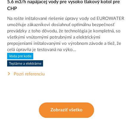
5.6 m3/h napájacej vody pre vysoko tlakový kotol pre
CHP
Na rošte inštalované riešenie úpravy vody od EUROWATER
umožňuje zákazníkovi dosiahnuť optimálnu bezpečnosť
prevádzky z toho dôvodu, že technológia je kompletná, so
všetkými vnútornými potrubnými a elektrickými
prepojeniami inštalovanými vo výrobnom závode a tiež, že
celá úpravňa je testovaná na výko...
Voda pre kotle
Teplárne a elektrárne
Pozri referenciu
Zobraziť všetko