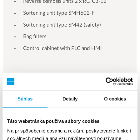
Reverse osmosis units 2 x RO C3-12
Softening unit type SMH602-F
Softening unit type SM42 (safety)
Bag filters
Control cabinet with PLC and HMI
See more references
Súhlas
Detaily
O cookies
Zobrazuje 3 z 154 Referencie
Táto webstránka používa súbory cookies
Na prispôsobenie obsahu a reklám, poskytovanie funkcií
sociálnych médií a analýzu návštevnosti používame