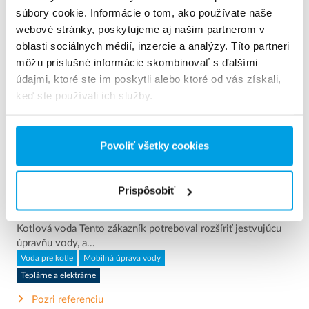
súbory cookie. Informácie o tom, ako používate naše
webové stránky, poskytujeme aj našim partnerom v
oblasti sociálnych médií, inzercie a analýzy. Títo partneri
môžu príslušné informácie skombinovať s ďalšími
údajmi, ktoré ste im poskytli alebo ktoré od vás získali,
keď ste používali ich služby.
2 x 60 m³/h ultra čistej vody pre elektráreň - úpravňa v
Povoliť všetky cookies
kontajneroch rozme...
2 x 60 m³/h ultra čistej vody pre elektráreň - úpravňa v
kontajneroch rozmerov 6 x 40’ 1 / 5Click left or right arrows
Prispôsobiť
to see more photos. LISTGRID VIEWSAVE PDF Reference
ID: 022200 Priemysel: Teplárne a elektrárne Aplikácia:
Kotlová voda Tento zákazník potreboval rozšíriť jestvujúcu
úpravňu vody, a...
Voda pre kotle
Mobilná úprava vody
Teplárne a elektrárne
Pozri referenciu