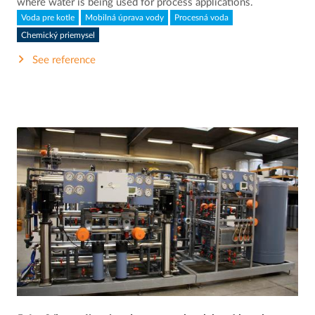
where water is being used for process applications.
Voda pre kotle
Mobilná úprava vody
Procesná voda
Chemický priemysel
See reference