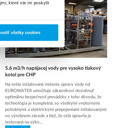
mi, ktoré ste im poskytli
voliť všetky cookies
5.6 m3/h napájacej vody pre vysoko tlakový
kotol pre CHP
Na rošte inštalované riešenie úpravy vody od
EUROWATER umožňuje zákazníkovi dosiahnuť
optimálnu bezpečnosť prevádzky z toho dôvodu, že
technológia je kompletná, so všetkými vnútornými
potrubnými a elektrickými prepojeniami inštalovanými
vo výrobnom závode a tiež, že celá úpravňa je
testovaná na výko...