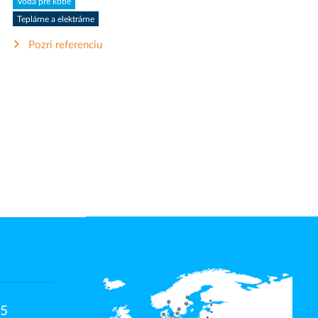
Voda pre kotle
Teplárne a elektrárne
Pozri referenciu
15