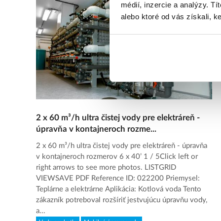
médií, inzercie a analýzy. Tí
alebo ktoré od vás získali, ke
2 x 60 m³/h ultra čistej vody pre elektráreň -
úpravňa v kontajneroch rozme...
2 x 60 m³/h ultra čistej vody pre elektráreň - úpravňa
v kontajneroch rozmerov 6 x 40’ 1 / 5Click left or
right arrows to see more photos. LISTGRID
VIEWSAVE PDF Reference ID: 022200 Priemysel:
Teplárne a elektrárne Aplikácia: Kotlová voda Tento
zákazník potreboval rozšíriť jestvujúcu úpravňu vody,
a...