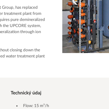
t Group, has replaced
ter treatment plant from
res pure demineralized
with the UPCORE system,
eralization through ion
thout closing down the
zed water treatment plant
Technický údaj
Flow: 15 m³/h