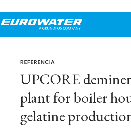
REFERENCIA
UPCORE deminera
plant for boiler ho
gelatine productio