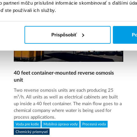
to partneri môžu príslušné informácie skombinovať s ďalšími údaj
ď ste používali ich služby.
Prispôsobiť
Po
40 feet container-mounted reverse osmosis
unit
Two reverse osmosis units are each producing 25
m³/h. All units as well as electrical cabinets are built
up inside a 40 feet container. The main flow goes to a
chemical company where water is being used for
process applications.
Voda pre kotle
Mobilná úprava vody
Procesná voda
Chemický priemysel