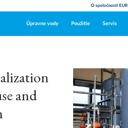
O spoločnosti E
Úpravne vody
Použitie
Servis
lization
use and
n