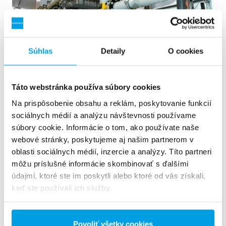
Súhlas
Detaily
O cookies
Táto webstránka používa súbory cookies
Na prispôsobenie obsahu a reklám, poskytovanie funkcií
2 x 60 m³/h ultra čistej vody pre elektráreň - úpravňa v
sociálnych médií a analýzu návštevnosti používame
kontajneroch rozme...
súbory cookie. Informácie o tom, ako používate naše
2 x 60 m³/h ultra čistej vody pre elektráreň - úpravňa v
webové stránky, poskytujeme aj našim partnerom v
kontajneroch rozmerov 6 x 40’ 1 / 5Click left or right arrows
oblasti sociálnych médií, inzercie a analýzy. Títo partneri
to see more photos. LISTGRID VIEWSAVE PDF Reference
môžu príslušné informácie skombinovať s ďalšími
ID: 022200 Priemysel: Teplárne a elektrárne Aplikácia:
údajmi, ktoré ste im poskytli alebo ktoré od vás získali,
Kotlová voda Tento zákazník potreboval rozšíriť jestvujúcu
keď ste používali ich služby.
úpravňu vody, a...
Voda pre kotle
Mobilná úprava vody
Teplárne a elektrárne
Povoliť všetky cookies