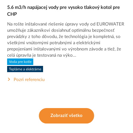
5.6 m3/h napájacej vody pre vysoko tlakový kotol pre
CHP
Na rošte inštalované riešenie úpravy vody od EUROWATER
umožňuje zákazníkovi dosiahnuť optimálnu bezpečnosť
prevádzky z toho dôvodu, že technológia je kompletná, so
všetkými vnútornými potrubnými a elektrickými
prepojeniami inštalovanými vo výrobnom závode a tiež, že
celá úpravňa je testovaná na výko...
Voda pre kotle
Teplárne a elektrárne
Pozri referenciu
Zobraziť všetko