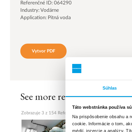
Referenčné ID: 064290
Industry: Vodárne
Application: Pitná voda
Vytvor PDF
Súhlas
See more references
Táto webstránka používa sú
Zobrazuje 3 z 154 Referencie
Na prispôsobenie obsahu a r
cookie. Informácie o tom, ak
médií, inzercie a analýzy. Tí