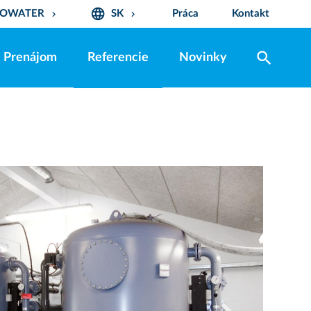
language
UROWATER
SK
Práca
Kontakt
keyboard_arrow_down
keyboard_arrow_down
search
Prenájom
Referencie
Novinky