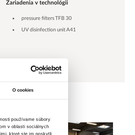
Zariadenia v technológii
pressure filters TFB 30
UV disinfection unit A41
O cookies
vnosti používame súbory
om v oblasti sociálnych
mi, ktoré ste im poskytli