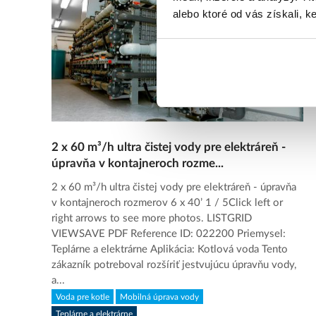
alebo ktoré od vás získali, ke
2 x 60 m³/h ultra čistej vody pre elektráreň -
úpravňa v kontajneroch rozme...
2 x 60 m³/h ultra čistej vody pre elektráreň - úpravňa
v kontajneroch rozmerov 6 x 40’ 1 / 5Click left or
right arrows to see more photos. LISTGRID
VIEWSAVE PDF Reference ID: 022200 Priemysel:
Teplárne a elektrárne Aplikácia: Kotlová voda Tento
zákazník potreboval rozšíriť jestvujúcu úpravňu vody,
a...
Voda pre kotle
Mobilná úprava vody
Teplárne a elektrárne