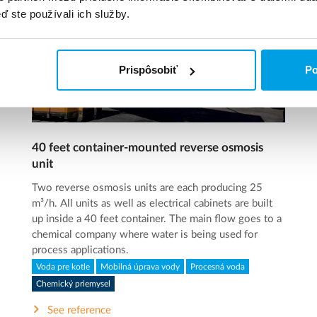
ď ste používali ich služby.
Prispôsobiť
Po
40 feet container-mounted reverse osmosis
unit
Two reverse osmosis units are each producing 25
m³/h. All units as well as electrical cabinets are built
up inside a 40 feet container. The main flow goes to a
chemical company where water is being used for
process applications.
Voda pre kotle
Mobilná úprava vody
Procesná voda
Chemický priemysel
See reference