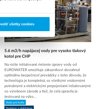
voliť všetky cookies
5.6 m3/h napájacej vody pre vysoko tlakový
kotol pre CHP
Na rošte inštalované riešenie úpravy vody od
EUROWATER umožňuje zákazníkovi dosiahnuť
optimálnu bezpečnosť prevádzky z toho dôvodu, že
technológia je kompletná, so všetkými vnútornými
potrubnými a elektrickými prepojeniami inštalovanými
vo výrobnom závode a tiež, že celá úpravňa je
testovaná na výko...
Voda pre kotle
Teplárne a elektrárne