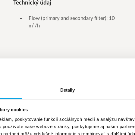
Technický údaj
Flow (primary and secondary filter): 10
m³/h
Detaily
bory cookies
eklám, poskytovanie funkcií sociálnych médií a analýzu návšte
o používate naše webové stránky, poskytujeme aj našim partner
to partneri môžu príslušné informácie skombinovať s ďalšími údaj