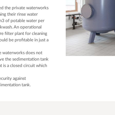
ed the private waterworks
ing their rinse water
m3 of potable water per
ckwash. An operational
e filter plant for cleaning
ld be profitable in just a
the waterworks does not
have the sedimentation tank
 is a closed circuit which
ecurity against
dimentation tank.