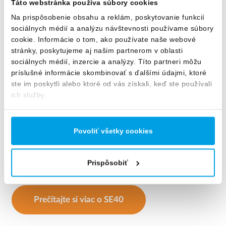
Táto webstránka používa súbory cookies
Na prispôsobenie obsahu a reklám, poskytovanie funkcií
sociálnych médií a analýzu návštevnosti používame súbory
Pomocou riadenia SE40 je možné v reálnom čase
cookie. Informácie o tom, ako používate naše webové
stránky, poskytujeme aj našim partnerom v oblasti
zbierať vybrané parametre procesu, ako je vodivosť,
sociálnych médií, inzercie a analýzy. Títo partneri môžu
prietok a tlak. Údaje sú prezentované
príslušné informácie skombinovať s ďalšími údajmi, ktoré
prostredníctvom grafiky a grafov na intuitívnej
ste im poskytli alebo ktoré od vás získali, keď ste používali
farebnej dotykovej obrazovke.
ich služby.
Riadenie SE40 je navrhnuté a vyvinuté
automatizačnými inžiniermi spoločnosti
Povoliť všetky cookies
EUROWATER. To zaručuje flexibilný softvér, ktorý je
možné nakonfigurovať podľa špecifických potrieb
Prispôsobiť
zákazníka.
Prečítajte si viac o SE40