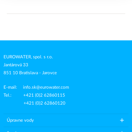
EUROWATER, spol. s r.o.
Jantárová 33
851 10 Bratislava - Jarovce
E-mail:
info.sk@eurowater.com
Tel.: +421 (0)2 62860115
+421 (0)2 62860120
add
Úpravne vody