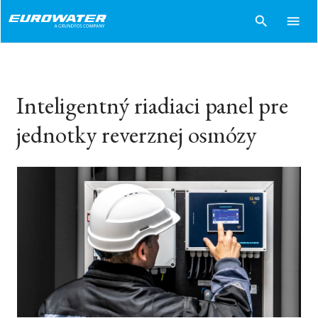
search
menu
Inteligentný riadiaci panel pre
jednotky reverznej osmózy