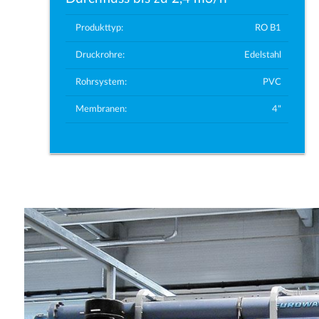
Produkttyp:
RO B1
Druckrohre:
Edelstahl
Rohrsystem:
PVC
Membranen:
4"