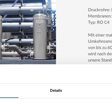
Druckrohre: 
Membranen:
Typ: RO C4
Mit einer ma
Umkehrosmose
von bis zu 6
wird nach de
unsere Stand
spezifischen
Kontaktie
Details
Referenzen zu einstufigen Umkeh