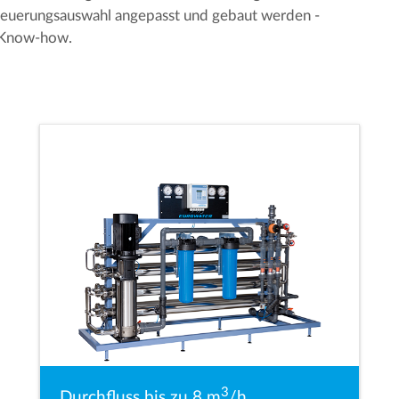
Steuerungsauswahl angepasst und gebaut werden -
 Know-how.
3
Durchfluss bis zu 8 m
/h