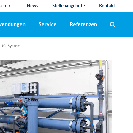
sch
News
Stellenangebote
Kontakt
keyboard_arrow_down
search
wendungen
Service
Referenzen
s UO-System