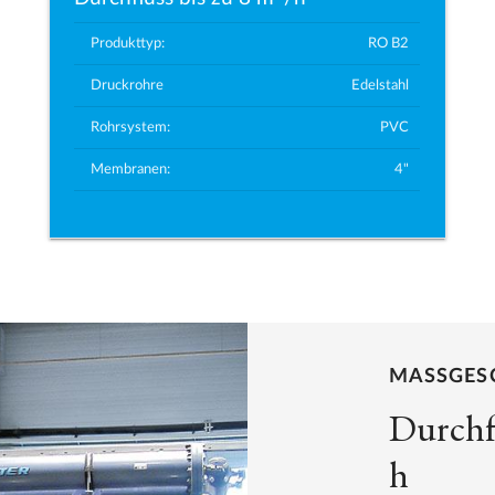
Produkttyp:
RO B2
Druckrohre
Edelstahl
Rohrsystem:
PVC
Membranen:
4"
MASSGESC
Durchf
h