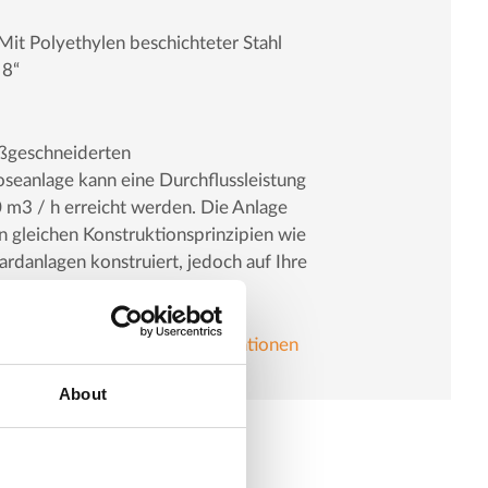
Mit Polyethylen beschichteter Stahl
 8“
ßgeschneiderten
anlage kann eine Durchflussleistung
0 m3 / h erreicht werden. Die Anlage
n gleichen Konstruktionsprinzipien wie
ardanlagen konstruiert, jedoch auf Ihre
 Bedürfnisse zugeschnitten.
ren Sie uns für weitere Informationen
About
rosmosanlagen