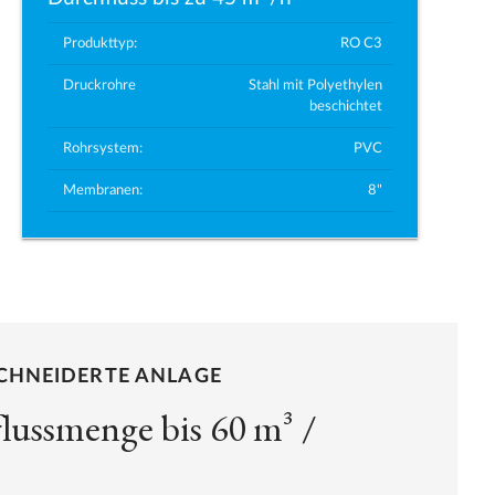
Produkttyp:
RO C3
Druckrohre
Stahl mit Polyethylen
beschichtet
Rohrsystem:
PVC
Membranen:
8"
HNEIDERTE ANLAGE
lussmenge bis 60 m³ /