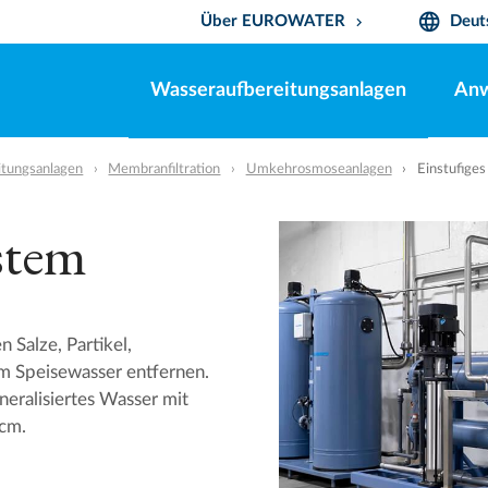
language
Über EUROWATER
Deut
keyboard_arrow_down
Wasseraufbereitungsanlagen
An
itungsanlagen
Membranfiltration
Umkehrosmoseanlagen
Einstufige
stem
Salze, Partikel,
m Speisewasser entfernen.
eralisiertes Wasser mit
/cm.