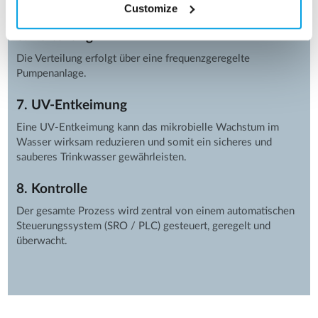
bedarfsgerecht festgelegt.
Customize
6. Verteilung
Die Verteilung erfolgt über eine frequenzgeregelte
Pumpenanlage.
7. UV-Entkeimung
Eine UV-Entkeimung kann das mikrobielle Wachstum im
Wasser wirksam reduzieren und somit ein sicheres und
sauberes Trinkwasser gewährleisten.
8. Kontrolle
Der gesamte Prozess wird zentral von einem automatischen
Steuerungssystem (SRO / PLC) gesteuert, geregelt und
überwacht.