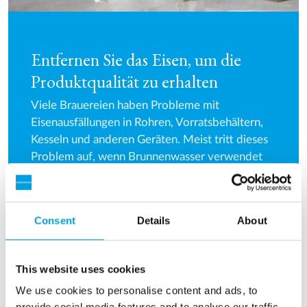
Entfernen Sie das Eisen, um die
Produktqualität zu erhalten
Viele Brauereien haben Probleme mit
Eisenausfällungen in Rohren, Vorratsbehältern,
Kesseln und anderen Geräten. Meist tritt dieses
Problem auf, wenn Brunnenwasser verwendet
wird, ohne das Eisen zu entfernen. Eisen kann
auch die Qualität des Endprodukts
beeinträchtigen. Somit ist die Filtration die
Consent
Details
About
optimale Lösung.
This website uses cookies
We use cookies to personalise content and ads, to
Erfahren Sie mehr über Druckfilter
provide social media features and to analyse our traffic.