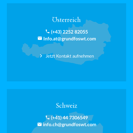
Österreich
phone
(+43) 2252 82055
email
Info.at@grundfoswt.com
Jetzt Kontakt aufnehmen
Schweiz
phone
(+41) 44 7306549
email
info.ch@grundfoswt.com