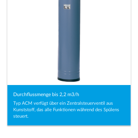
Durchflussmenge bis 2,2 m3/h
Typ ACM verfügt über ein Zentralsteuerventil aus
Kunststoff, das alle Funktionen während des Spülens
steuert.