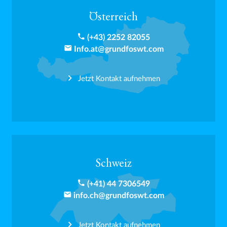
Österreich
phone
(+43) 2252 82055
email
Info.at@grundfoswt.com
Jetzt Kontakt aufnehmen
Schweiz
phone
(+41) 44 7306549
email
info.ch@grundfoswt.com
Jetzt Kontakt aufnehmen