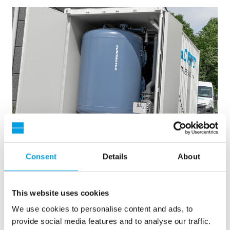
Sanierung von verschmutztem Wasser
Consent
Details
About
Kontaminierte Gebiete sind ein potenzielles Problem
für das Grundwasser und damit für unser zukünftiges
Trinkwasser. Die Sanierung kontaminierter Bereiche
This website uses cookies
hat häufig den Kontakt mit kontaminiertem Wasser zur
We use cookies to personalise content and ads, to
Folge. EUROWATER hat Erfahrung mit mobilen
provide social media features and to analyse our traffic.
Filteranlagen zur vorübergehenden Sanierung.