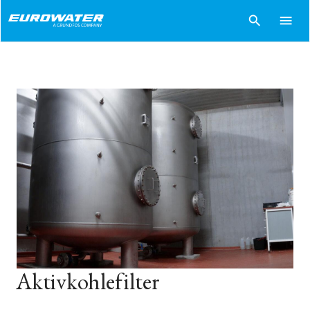
search
menu
Aktivkohlefilter