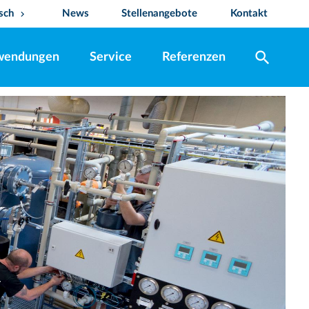
sch
News
Stellenangebote
Kontakt
keyboard_arrow_down
search
wendungen
Service
Referenzen
n