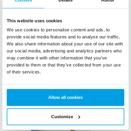
This website uses cookies
1. ENTGASERBEHÄLTER
We use cookies to personalise content and ads, to
Der Entgaserbehälter besteht aus verzinktem Stahl oder aus
provide social media features and to analyse our traffic.
Edelstahl. Im Behälter befindet sich ein Lochboden, darunter
We also share information about your use of our site with
ein Sammelbecken für entgastes Wasser. Oben auf dem
Zwischenboden sind Füllkörper installiert. Der Behälter ist
our social media, advertising and analytics partners who
mit Instrumenten, Armaturen, sowie mit Füllstandsgebern zur
may combine it with other information that you’ve
Niveauregulierung ausgestattet und wird mit einer Halterung
provided to them or that they’ve collected from your use
für Wandmontage oder mit einem Gestell geliefert.
of their services.
Allow all cookies
Customize