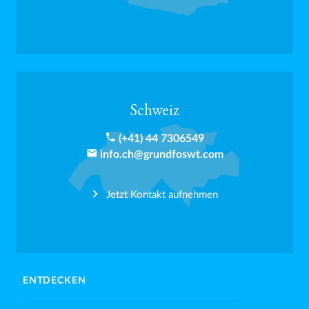
Schweiz
phone
(+41) 44 7306549
email
info.ch@grundfoswt.com
Jetzt Kontakt aufnehmen
ENTDECKEN