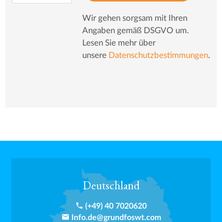
Wir gehen sorgsam mit Ihren
Angaben gemäß DSGVO um.
Lesen Sie mehr über
unsere
Datenschutzbestimmungen
.
Deutschland
phone
(+49) 40 7020620
email
Info.de@grundfoswt.com