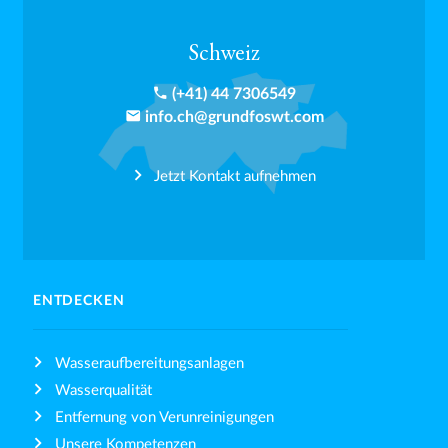
Schweiz
phone
(+41) 44 7306549
email
info.ch@grundfoswt.com
Jetzt Kontakt aufnehmen
ENTDECKEN
Wasseraufbereitungsanlagen
Wasserqualität
Entfernung von Verunreinigungen
Unsere Kompetenzen