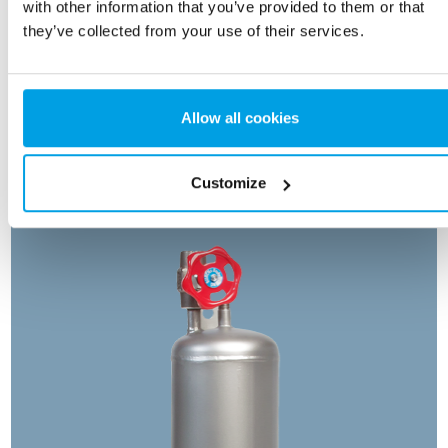
with other information that you’ve provided to them or that
Reduzieren Sie den Wärmeverlust, indem Sie den
they’ve collected from your use of their services.
Entgaser und die heißwasserführenden Systeme,
isolieren. Ein Entgaser Typ TA von EUROWATER kann
mit einer 100 mm starken Isolationsschicht aus
Mineralwolle, inkl. einer Aluminium- Ummantelung,
Allow all cookies
geliefert werden.
Customize