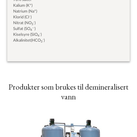
+
Kalium (K
)
+
Natrium (Na
)
-
Klorid (CI
)
-
Nitrat (NO
)
3
--
Sulfat (SO
)
4
-
Kiselsyre (SIO
)
4
-
Alkalinitet(HCO
)
3
Produkter som brukes til demineralisert
vann