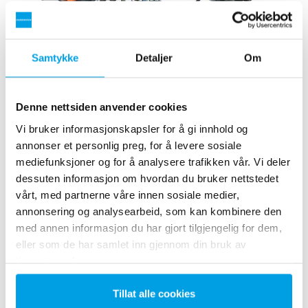
Samtykke
Detaljer
Om
Denne nettsiden anvender cookies
Vi bruker informasjonskapsler for å gi innhold og
Nanofiltreringsanlegg
annonser et personlig preg, for å levere sosiale
Nanofiltrering ( NF ) enheter brukt til reduksjon av organisk
mediefunksjoner og for å analysere trafikken vår. Vi deler
materiale, farge, sulfat, kalsium, magnesium og
dessuten informasjon om hvordan du bruker nettstedet
mikroorganismer. Kan også brukes, med fordel for delvis
vårt, med partnerne våre innen sosiale medier,
bløtgjøring.
annonsering og analysearbeid, som kan kombinere den
Se mer
med annen informasjon du har gjort tilgjengelig for dem,
eller som de har samlet inn gjennom din bruk av
tjenestene deres.
Tillat alle cookies