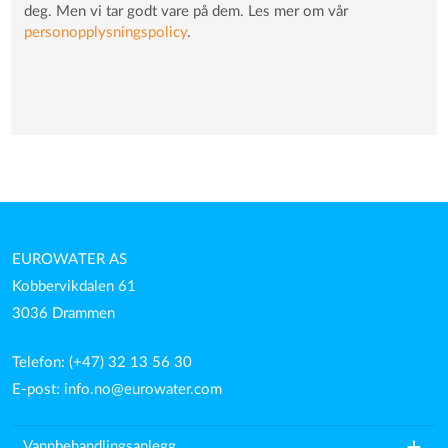
deg. Men vi tar godt vare på dem. Les mer om vår
personopplysningspolicy
.
EUROWATER AS
Kobbervikdalen 61
3036 Drammen
Telefon: (+47) 32 13 56 30
E-post:
info.no@eurowater.com
add
Vannbehandlingsanlegg