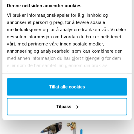
Denne nettsiden anvender cookies
Vi bruker informasjonskapsler for å gi innhold og
annonser et personlig preg, for å levere sosiale
mediefunksjoner og for å analysere trafikken vår. Vi deler
dessuten informasjon om hvordan du bruker nettstedet
vårt, med partnerne våre innen sosiale medier,
annonsering og analysearbeid, som kan kombinere den
med annen informasjon du har gjort tilgjengelig for dem,
eller som de har samlet inn gjennom din bruk av
1. AVLUFTNINGSTANK
tjenestene deres.
Avluftningstanken er av galvanisert eller rustfritt
stål. Innvendig er tanken utstyrt med en mellombunn, under
Tillat alle cookies
hvilket et reservoar for avluftet vann er installert. Fyllstoffer
er installert på toppen av mellombunnen. Anlegget er utstyrt
med brytere for nivåregulering og leveres med brakett for
Tilpass
veggmontering.