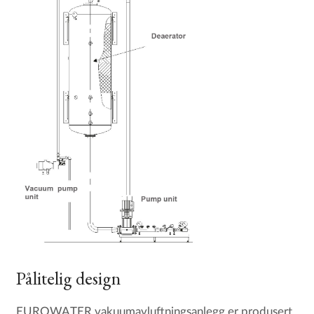
Pålitelig design
EUROWATER vakuumavluftningsanlegg er produsert