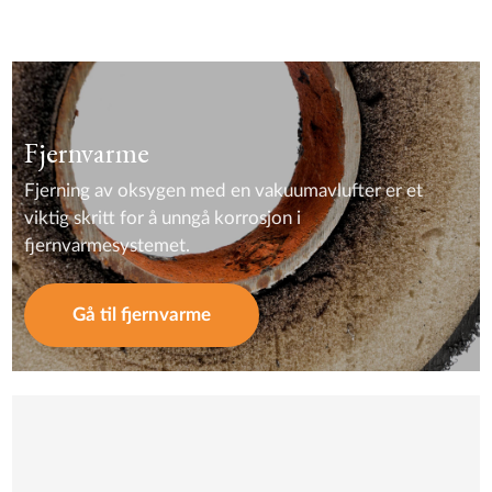
Fjernvarme
Fjerning av oksygen med en vakuumavlufter er et
viktig skritt for å unngå korrosjon i
fjernvarmesystemet.
Gå til fjernvarme