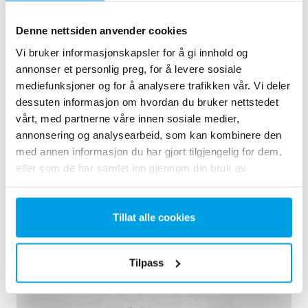
Denne nettsiden anvender cookies
Vi bruker informasjonskapsler for å gi innhold og
annonser et personlig preg, for å levere sosiale
mediefunksjoner og for å analysere trafikken vår. Vi deler
dessuten informasjon om hvordan du bruker nettstedet
Architect-designed waterworks
vårt, med partnerne våre innen sosiale medier,
In the countryside just outside Aarhus, Denmark you will
annonsering og analysearbeid, som kan kombinere den
find this elegant, architect-designed waterworks with two
med annen informasjon du har gjort tilgjengelig for dem,
separate filter lines sharing backwash equipment.
eller som de har samlet inn gjennom din bruk av
Drikkevann
tjenestene deres.
Vannverk
See reference
Tillat alle cookies
Tilpass