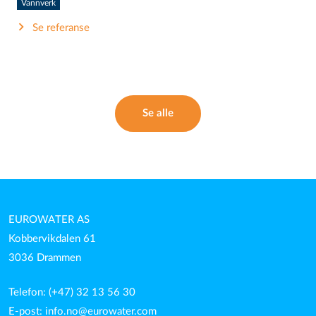
Vannverk
Se referanse
Se alle
EUROWATER AS
Kobbervikdalen 61
3036 Drammen
Telefon: (+47) 32 13 56 30
E-post:
info.no@eurowater.com