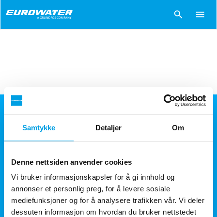
search
menu
EUROWATER AS
Samtykke
Detaljer
Om
Kobbervikdalen 61
3036 Drammen
Denne nettsiden anvender cookies
Telefon: (+47) 32 13 56 30
Vi bruker informasjonskapsler for å gi innhold og
E-post:
info.no@eurowater.com
annonser et personlig preg, for å levere sosiale
mediefunksjoner og for å analysere trafikken vår. Vi deler
add
dessuten informasjon om hvordan du bruker nettstedet
Vannbehandlingsanlegg