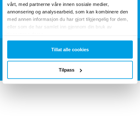
vårt, med partnerne våre innen sosiale medier,
add
Om EUROWATER
annonsering og analysearbeid, som kan kombinere den
med annen informasjon du har gjort tilgjengelig for dem,
add
Inspirasjon
eller som de har samlet inn gjennom din bruk av
tjenestene deres.
Tillat alle cookies
Copyright © All rights reserved. EUROWATER
Tilpass
Whistleblower
Cookies
Privacy policy