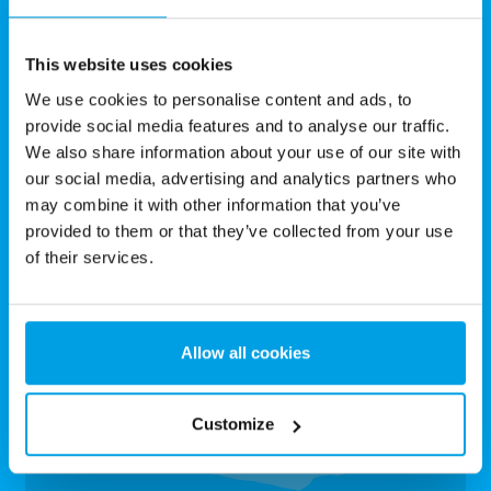
Deutschland
phone
(+49) 40 7020620
This website uses cookies
email
Info.de@grundfoswt.com
We use cookies to personalise content and ads, to
provide social media features and to analyse our traffic.
Jetzt Kontakt aufnehmen
We also share information about your use of our site with
our social media, advertising and analytics partners who
may combine it with other information that you’ve
provided to them or that they’ve collected from your use
of their services.
Österreich
Allow all cookies
phone
(+43) 2252 82055
email
Info.at@grundfoswt.com
Customize
Jetzt Kontakt aufnehmen