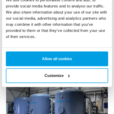
2 x 60 m3/h Reinstwasser für ein Kraftwerk -
provide social media features and to analyse our traffic.
Wasseraufbereitungsanlage in 6...
We also share information about your use of our site with
our social media, advertising and analytics partners who
Eine Aufrüstung der Wasseraufbereitungsanlage war
may combine it with other information that you’ve
erforderlich, jedoch stand kein Platz zur Verfügung. Eine in
40’ Containern eingebaute Anlage war die Lösung.
provided to them or that they’ve collected from your use
Kesselspeisewasser
Mobile Wasseraufbereitung
of their services.
Heizhäuser und Kraftwerke
Siehe Referenz
Allow all cookies
Customize