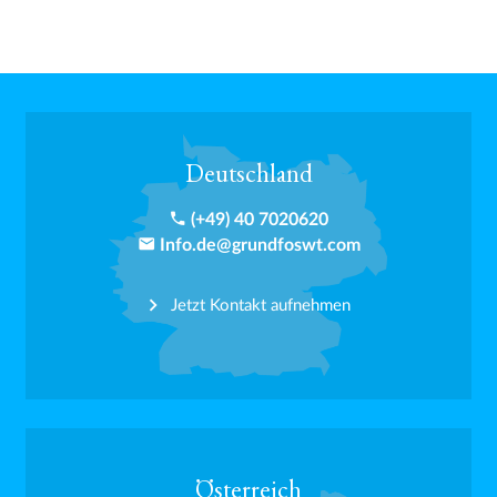
Deutschland
phone
(+49) 40 7020620
email
Info.de@grundfoswt.com
Jetzt Kontakt aufnehmen
Österreich