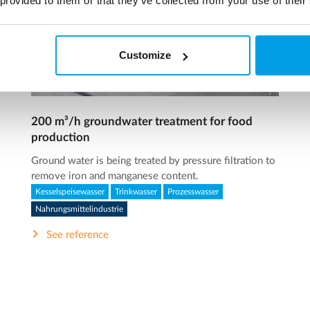
 provided to them or that they’ve collected from your use of their
Customize
200 m³/h groundwater treatment for food
production
Ground water is being treated by pressure filtration to
remove iron and manganese content.
Kesselspeisewasser
Trinkwasser
Prozesswasser
Nahrungsmittelindustrie
See reference