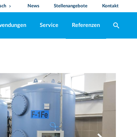
sch
News
Stellenangebote
Kontakt
keyboard_arrow_down
search
wendungen
Service
Referenzen