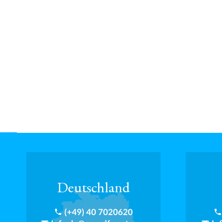
Deutschland
phone
phon
(+49) 40 7020620