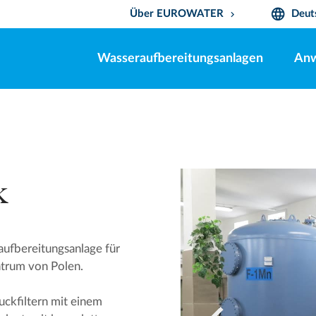
language
Über EUROWATER
Deut
keyboard_arrow_down
Wasseraufbereitungsanlagen
An
k
aufbereitungsanlage für
ntrum von Polen.
uckfiltern mit einem