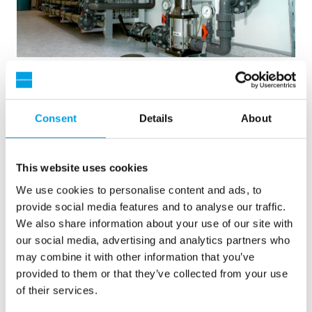
2 x 60 m3/h Reinstwasser für ein Kraftwerk -
Wasseraufbereitungsanlage in 6...
Consent
Details
About
Eine Aufrüstung der Wasseraufbereitungsanlage war
erforderlich, jedoch stand kein Platz zur Verfügung. Eine in
40’ Containern eingebaute Anlage war die Lösung.
Kesselspeisewasser
Mobile Wasseraufbereitung
This website uses cookies
Heizhäuser und Kraftwerke
We use cookies to personalise content and ads, to
provide social media features and to analyse our traffic.
Siehe Referenz
We also share information about your use of our site with
our social media, advertising and analytics partners who
may combine it with other information that you’ve
provided to them or that they’ve collected from your use
of their services.