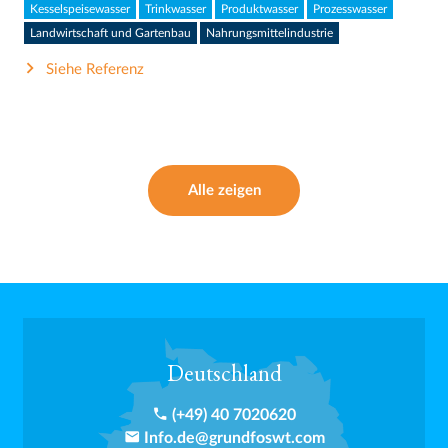
Kesselspeisewasser
Trinkwasser
Produktwasser
Prozesswasser
Landwirtschaft und Gartenbau
Nahrungsmittelindustrie
Siehe Referenz
Alle zeigen
Deutschland
phone
(+49) 40 7020620
email
Info.de@grundfoswt.com