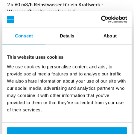
2 x 60 m3/h Reinstwasser für ein Kraftwerk -
Wasseraufbereitungsanlage in 6...
Eine Aufrüstung der Wasseraufbereitungsanlage war
erforderlich, jedoch stand kein Platz zur Verfügung. Eine in
40’ Containern eingebaute Anlage war die Lösung.
Consent
Details
About
Kesselspeisewasser
Mobile Wasseraufbereitung
Heizhäuser und Kraftwerke
This website uses cookies
Siehe Referenz
We use cookies to personalise content and ads, to
provide social media features and to analyse our traffic.
We also share information about your use of our site with
our social media, advertising and analytics partners who
may combine it with other information that you’ve
provided to them or that they’ve collected from your use
of their services.