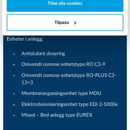
Tillat alle cookies
Strømningshastighet: 10 m³/t
Konduktivitet: < 0,1 μS/cm
Tilpass
Enheter i anlegg:
Antiskalant dosering
Omvendt osmose enhetstype RO C3-9
Omvendt osmose enhetstype RO-PLUS C3-
12+3
Membranavgassingsenhet type MDU
Elektrodeioniseringsenhet type EDI 2-5000e
Mixed – Bed anlegg type EUREX