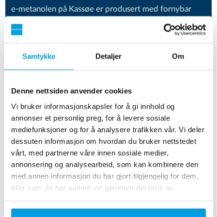
e-metanolen på Kassøe er produsert med fornybar
energi fra den nærliggende Kassø Solar Park, utviklet
og bygget av European Energy. Solparken har en
kapasitet på 300 MW, noe som tilsvarer
Samtykke
Detaljer
Om
energiforbruket til 75 000 danske husstander.
PEM-elektrolysesystemet er designet, levert og tatt i
Denne nettsiden anvender cookies
bruk av Siemens Energy. EUROWATER leverer
Vi bruker informasjonskapsler for å gi innhold og
vannbehandlingssystemet til PEM elektrolysatoren.
annonser et personlig preg, for å levere sosiale
mediefunksjoner og for å analysere trafikken vår. Vi deler
A.P. Møller - Maersk, LEGO Gruppen og Novo
dessuten informasjon om hvordan du bruker nettstedet
Nordisk er tilhengere av e-metanol - avkarboniserer
vårt, med partnerne våre innen sosiale medier,
tungtransportsektoren og erstatter metanol i
annonsering og analysearbeid, som kan kombinere den
plastproduksjon med et lavkarbonalternativ.
med annen informasjon du har gjort tilgjengelig for dem,
eller som de har samlet inn gjennom din bruk av
Tekniske data
tjenestene deres.
Vannkilde: byvann uten klor