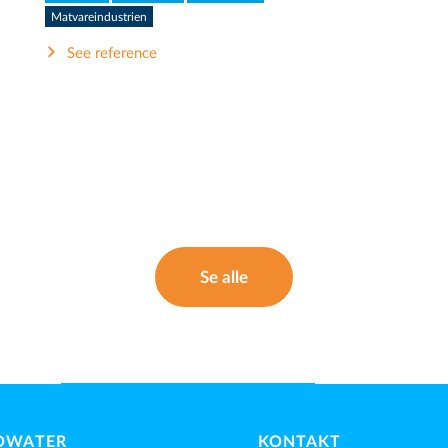
Matvareindustrien
See reference
Se alle
OWATER
KONTAKT