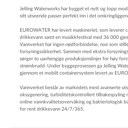
Jelling Waterworks har bygget et nytt og topp m
sitt utseende passer perfekt inn i det omkringliggend
EUROWATER har levert maskineriet, som leverer c
drikkevann samt en musikkfestival med 36 000 gjest
Vannverket har ingen nødforbindelse, noe som stiller
forsyningssikkerhet. Sammen med ekstra forsyning
sørger to uavhengige produksjonslinjer for høy forsyn
strømbrudd. Under byggeprosessen ga Jelling Wate
gjennom et mobilt containersystem levert av EU
Vannverket består av markedets mest avanserte uts
oksygenering, turbiditetskontrollert tilbakespyling 
online vannkvalitetsovervåking og bakteriologisk bar
for rent drikkevann 24/7/365.