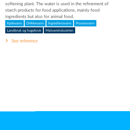
softening plant. The water is used in the refinement of
starch products for food applications, mainly food
ingredients but also for animal food.
Kjelevann
Drikkevann
Ingrediensvann
Prosessvann
Landbruk og hagebruk
Matvareindustrien
See reference