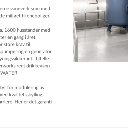
oderne vannverk som med
e miljøet til eneboliger.
a. 1600 husstander med
er en gang i året.
 store krav til
spumper og en generator,
ingssikkerhet i tilfelle
rworks rent drikkevann
ROWATER.
tyr for modulering av
med kvalitetsskylling,
riere. Her er det garanti