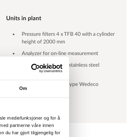
Units in plant
Pressure filters 4 x TFB 40 with a cylinder
height of 2000 mm
Analyzer for on-line measurement
Clean water tanks of stainless steel
AISI316L 2 x 200 m³
UV disinfection unit type Wedeco
Om
Spektron
iale mediefunksjoner og for å
 med partnerne våre innen
u har gjort tilgjengelig for