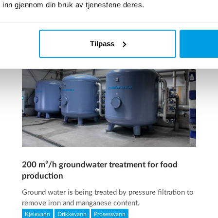
 inn gjennom din bruk av tjenestene deres.
Tilpass
200 m³/h groundwater treatment for food
production
Ground water is being treated by pressure filtration to
remove iron and manganese content.
Kjelevann
Drikkevann
Prosessvann