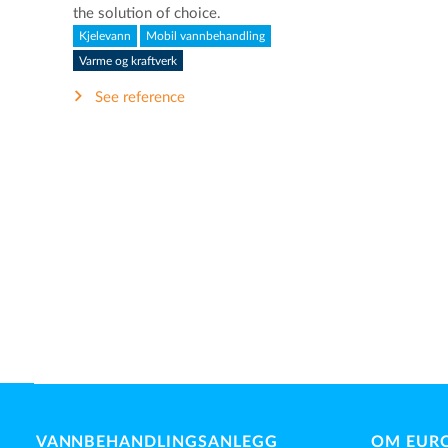
the solution of choice.
Kjelevann
Mobil vannbehandling
Varme og kraftverk
See reference
VANNBEHANDLINGSANLEGG
OM EUR