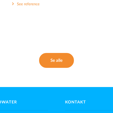
See reference
Se alle
OWATER
KONTAKT