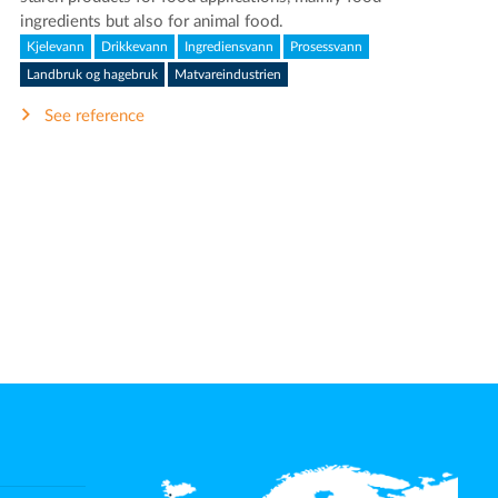
ingredients but also for animal food.
Kjelevann
Drikkevann
Ingrediensvann
Prosessvann
Landbruk og hagebruk
Matvareindustrien
See reference