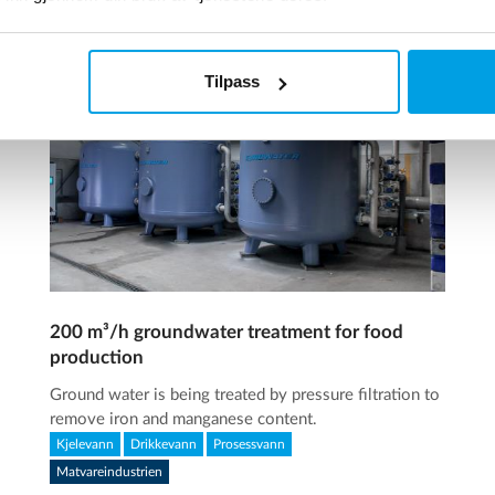
Tilpass
200 m³/h groundwater treatment for food
production
Ground water is being treated by pressure filtration to
remove iron and manganese content.
Kjelevann
Drikkevann
Prosessvann
Matvareindustrien