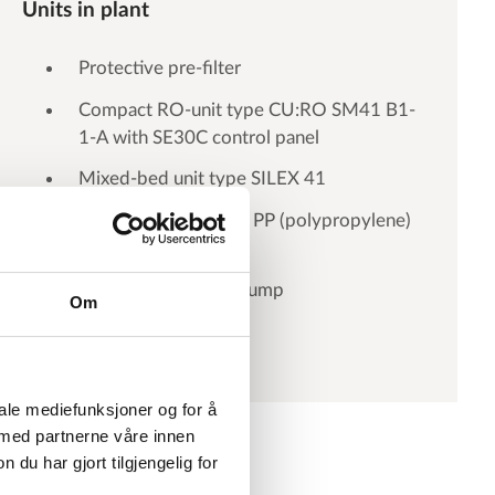
Units in plant
Protective pre-filter
Compact RO-unit type CU:RO SM41 B1-
1-A with SE30C control panel
Mixed-bed unit type SILEX 41
Accumulation tank in PP (polypropylene)
for DI water
Automatic booster pump
Om
iale mediefunksjoner og for å
 med partnerne våre innen
u har gjort tilgjengelig for