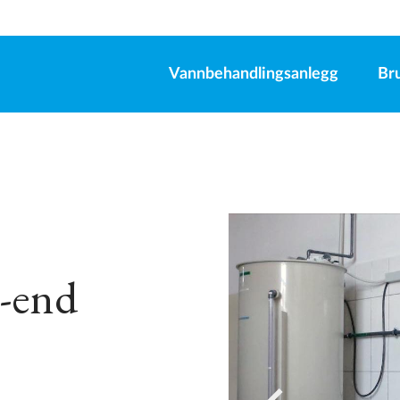
Vannbehandlingsanlegg
Br
h-end