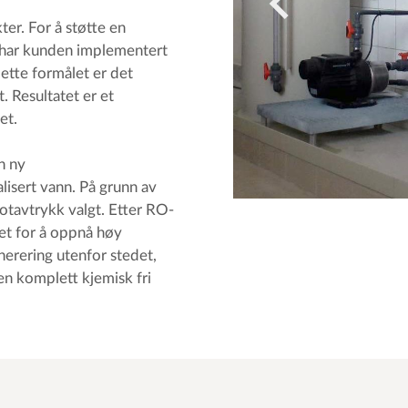
er. For å støtte en
 har kunden implementert
ette formålet er det
 Resultatet er et
et.
n ny
isert vann. På grunn av
otavtrykk valgt. Etter RO-
et for å oppnå høy
nerering utenfor stedet,
n komplett kjemisk fri