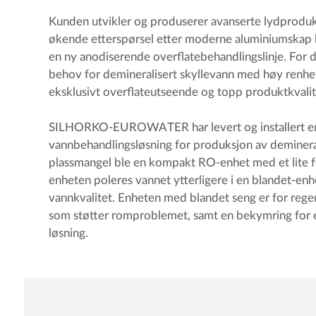
Kunden utvikler og produserer avanserte lydprodukt
økende etterspørsel etter moderne aluminiumskap
en ny anodiserende overflatebehandlingslinje. For d
behov for demineralisert skyllevann med høy renhet.
eksklusivt overflateutseende og topp produktkvalit
SILHORKO-EUROWATER har levert og installert e
vannbehandlingsløsning for produksjon av demineral
plassmangel ble en kompakt RO-enhet med et lite f
enheten poleres vannet ytterligere i en blandet-enh
vannkvalitet. Enheten med blandet seng er for rege
som støtter romproblemet, samt en bekymring for e
løsning.