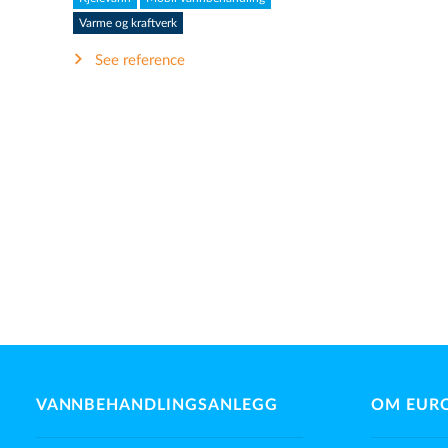
Varme og kraftverk
See reference
VANNBEHANDLINGSANLEGG
OM EUR