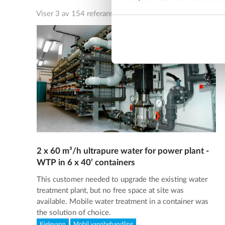
Viser 3 av 154 referanser
2 x 60 m³/h ultrapure water for power plant -
WTP in 6 x 40’ containers
This customer needed to upgrade the existing water
treatment plant, but no free space at site was
available. Mobile water treatment in a container was
the solution of choice.
Kjelevann
Mobil vannbehandling