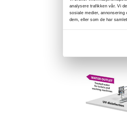
oksidasjon og filtrerin
analysere trafikken vår. Vi 
høy kvalitet. Det rene
sosiale medier, annonsering 
desinfisert.
dem, eller som de har samlet