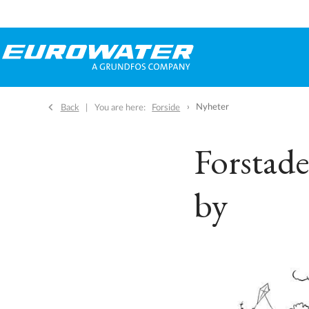
Nyheter
Back
You are here:
Forside
Forstade
by