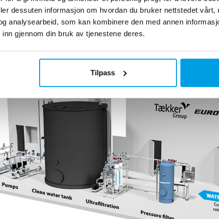
g. Vannet blir videre behandlet ved hjelp av ultrafiltrering for
deler dessuten informasjon om hvordan du bruker nettstedet vårt,
 vannet samles i en vannlagertank. Før vannet tilføres innbygg
og analysearbeid, som kan kombinere den med annen informasjon d
 inn gjennom din bruk av tjenestene deres.
Tilpass