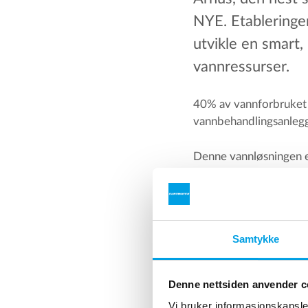
NYE. Etableringen
utvikle en smart, 
vannressurser.
40% av vannforbruket 
vannbehandlingsanlegg 
Denne vannløsningen e
reduserer forbruket av
spennende og modern
De første innbyggerne 
Samtykke
15.000 innbyggere.
Vannbehandlingslø
Denne nettsiden anvender c
Det oppsamlede regnva
Vi bruker informasjonskapsler