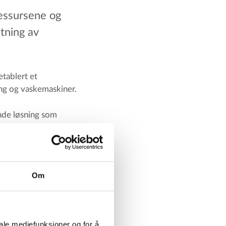
ressursene og
ltning av
tablert et
ling og vaskemaskiner.
nde løsning som
 grunnlaget for en
n befolkning på
Om
rosessen med
iale mediefunksjoner og for å