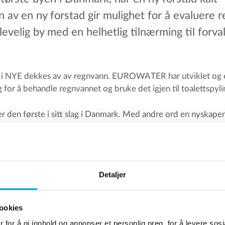
 av en ny forstad gir mulighet for å evaluere 
levelig by med en helhetlig tilnærming til forva
i NYE dekkes av av regnvann. EUROWATER har utviklet og e
for å behandle regnvannet og bruke det igjen til toalettspy
r den første i sitt slag i Danmark. Med andre ord en nyskape
 drikkevann ved å bruke regnvann i stedet og med det starter
e by.
flyttet inn i NYE i august 2018, og med tiden vil forstad nå e
Detaljer
sningen
ookies
nnet behandles i et trykkfilter ved å bruke den naturlige p
 for å gi innhold og annonser et personlig preg, for å levere sos