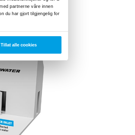
 å produsere vann av
 med partnerne våre innen
erne blir det UV-
u har gjort tilgjengelig for
Tillat alle cookies