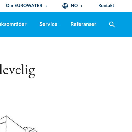
language
Om EUROWATER
NO
Kontakt
keyboard_arrow_down
keyboard_arrow_down
search
uksområder
Service
Referanser
levelig