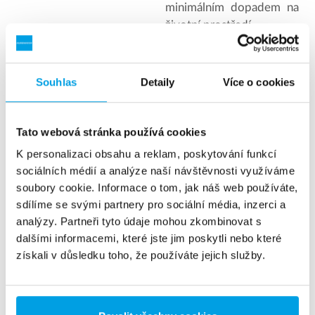
minimálním dopadem na
životní prostředí.
Souhlas
Detaily
Více o cookies
Otevřené pracovní pozice
Tato webová stránka používá cookies
K personalizaci obsahu a reklam, poskytování funkcí
Obchodník - technolog úpravy vody
sociálních médií a analýze naší návštěvnosti využíváme
Servisní a montážní technik zařízení na úpravu
soubory cookie. Informace o tom, jak náš web používáte,
vody - Kladno, Severozápadní Čechy
sdílíme se svými partnery pro sociální média, inzerci a
analýzy. Partneři tyto údaje mohou zkombinovat s
Servisní a montážní technik zařízení na úpravu
dalšími informacemi, které jste jim poskytli nebo které
vody - Olomouc
získali v důsledku toho, že používáte jejich služby.