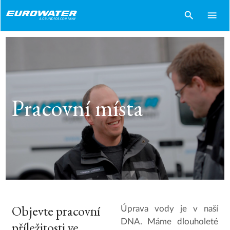
search
menu
Pracovní místa
Objevte pracovní
Úprava vody je v naší
DNA. Máme dlouholeté
příležitosti ve