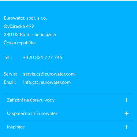
Eurowater, spol. s r.o.
Ovčárecká 499
280 02 Kolín - Sendražice
Česká republika
Tel.: +420 321 727 745
Servis:
servis.cz@eurowater.com
Email:
info.cz@eurowater.com
add
Zařízení na úpravu vody
add
O společnosti Eurowater
add
Inspirace