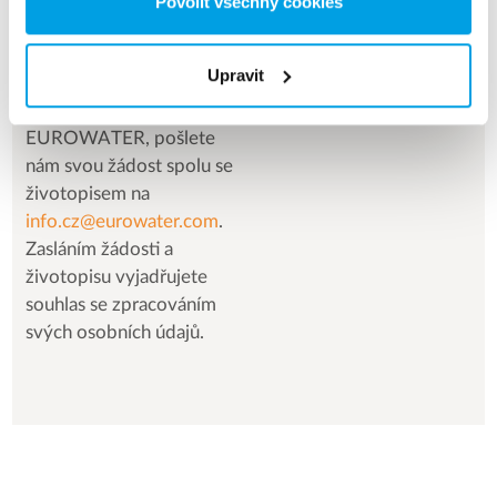
Povolit všechny cookies
Neustále hledáme
nové kolegy!
Upravit
Pokud Vás zajímá práce
ve společnosti
EUROWATER, pošlete
nám svou žádost spolu se
životopisem na
info.cz@eurowater.com
.
Zasláním žádosti a
životopisu vyjadřujete
souhlas se zpracováním
svých osobních údajů.