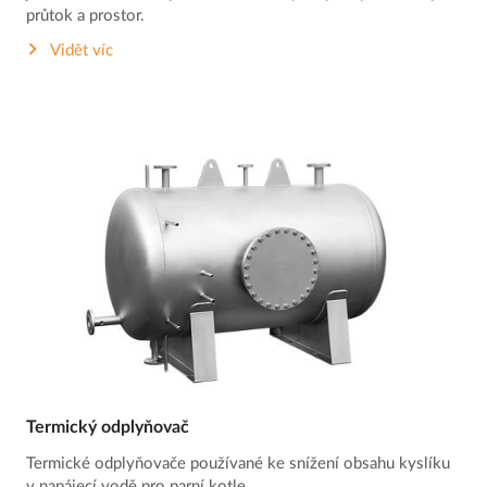
průtok a prostor.
Vidět víc
Termický odplyňovač
Termické odplyňovače používané ke snížení obsahu kyslíku
v napájecí vodě pro parní kotle.