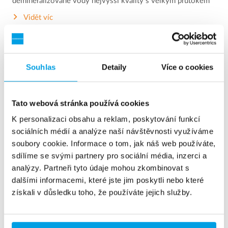
demineralizované vody nejvyšší kvality s velkým průtokem
Vidět víc
Souhlas
Detaily
Více o cookies
Tato webová stránka používá cookies
K personalizaci obsahu a reklam, poskytování funkcí
sociálních médií a analýze naší návštěvnosti využíváme
soubory cookie. Informace o tom, jak náš web používáte,
sdílíme se svými partnery pro sociální média, inzerci a
analýzy. Partneři tyto údaje mohou zkombinovat s
dalšími informacemi, které jste jim poskytli nebo které
získali v důsledku toho, že používáte jejich služby.
Mixed-bed s regenerací na místě
Zařízení Mixed-bed používané k výrobě demineralizované
vody s velmi nízkým obsahem soli.