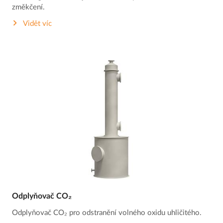
změkčení.
Vidět víc
Odplyňovač CO₂
Odplyňovač CO₂ pro odstranění volného oxidu uhličitého.