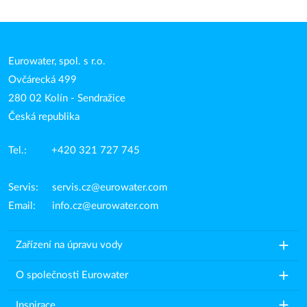
Eurowater, spol. s r.o.
Ovčárecká 499
280 02 Kolín - Sendražice
Česká republika
Tel.: +420 321 727 745
Servis:
servis.cz@eurowater.com
Email:
info.cz@eurowater.com
add
Zařízení na úpravu vody
add
O společnosti Eurowater
add
Inspirace